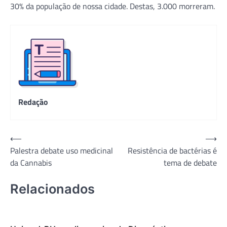
30% da população de nossa cidade. Destas, 3.000 morreram.
Redação
Navegação
⟵
⟶
Palestra debate uso medicinal
Resistência de bactérias é
de
da Cannabis
tema de debate
Post
Relacionados