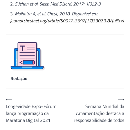
S Jehan et al. Sleep Med Disord. 2017; 1(3):2-3
Malhotra A, et al. Chest, 2018. Disponível em:
journal.chestnet.org/article/S0012-3692(17)33073-8/fulltext
Redação
Navegação
⟵
⟶
Longevidade Expo+Fórum
Semana Mundial da
de
lança programação da
Amamentação destaca a
Post
Maratona Digital 2021
responsabilidade de todos