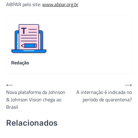
ABPAR pelo site:
www.abpar.org.br
Redação
Navegação
⟵
⟶
Nova plataforma da Johnson
A internação é indicada no
de
& Johnson Vision chega ao
período de quarentena?
Post
Brasil
Relacionados