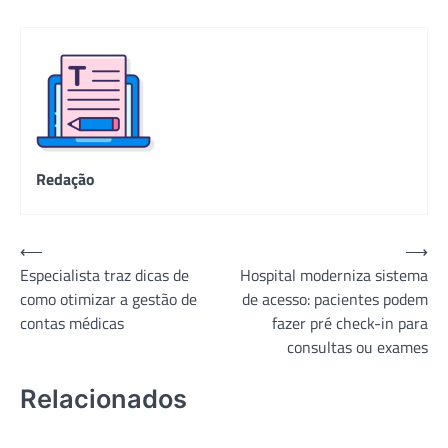
Redação
Navegação
⟵
⟶
Especialista traz dicas de
Hospital moderniza sistema
de
como otimizar a gestão de
de acesso: pacientes podem
Post
contas médicas
fazer pré check-in para
consultas ou exames
Relacionados