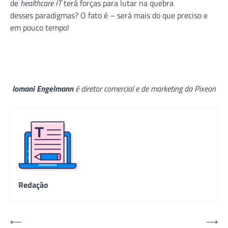
de
healthcare IT
terá forças para lutar na quebra
desses paradigmas? O fato é – será mais do que preciso e
em pouco tempo!
Iomani Engelmann
é diretor comercial e de marketing da Pixeon
Redação
Navegação
⟵
⟶