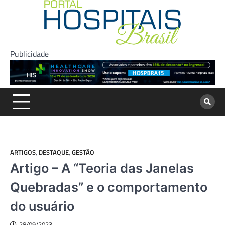
Skip
to
content
Publicidade
ARTIGOS
,
DESTAQUE
,
GESTÃO
Artigo – A “Teoria das Janelas
Quebradas” e o comportamento
do usuário
28/09/2023