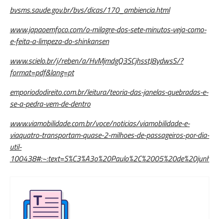
bvsms.saude.gov.br/bvs/dicas/170_ambiencia.html
www.japaoemfoco.com/o-milagre-dos-sete-minutos-veja-como-
e-feita-a-limpeza-do-shinkansen
www.scielo.br/j/reben/a/HvMjmdgQ3SCjhsstJ8ydwsS/?
format=pdf&lang=pt
emporiododireito.com.br/leitura/teoria-das-janelas-quebradas-e-
se-a-pedra-vem-de-dentro
www.viamobilidade.com.br/voce/noticias/viamobilidade-e-
viaquatro-transportam-quase-2-milhoes-de-passageiros-por-dia-
util-
100438#:~:text=S%C3%A3o%20Paulo%2C%2005%20de%20junho,r