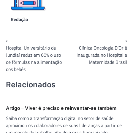
Redação
Navegação
⟵
⟶
Hospital Universitário de
Clínica Oncologia D’Or é
de
Jundiaí reduz em 60% o uso
inaugurada no Hospital e
Post
de fórmulas na alimentação
Maternidade Brasil
dos bebês
Relacionados
Artigo – Viver é preciso e reinventar-se também
Saiba como a transformação digital no setor de saúde
aproximou os colaboradores de suas lideranças a partir de
um modelo de trabalho híbrido e mais humanizado.