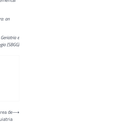
lementar
ra: an
Geriatria e
ogia (SBGG)
área de
⟶
uiatria