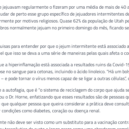
ue jejuavam regularmente o fizeram por uma média de mais de 40 
udar de perto esse grupo específico de jejuadores intermitentes d
rmente por motivos religiosos. Quase 62% da população de Utah p
membros normalmente jejuam no primeiro domingo do mês, ficando 
uisas para entender por que o jejum intermitente está associado 
el que isso se deva a uma série de maneiras pelas quais afeta o co
ue a hiperinflamação está associada a resultados ruins da Covid-1
ose no sangue para cetonas, incluindo o ácido linoleico. “Há um bol
– e pode tornar o vírus menos capaz de se ligar a outras células”, d
 a autofagia, que é “o sistema de reciclagem do corpo que ajuda s
ntou o Dr. Horne, enfatizando que esses resultados são de pessoas q
que qualquer pessoa que queira considerar a prática deve consult
er condições como diabetes, coração ou doença renal.
te não deve ser visto como um substituto para a vacinação contr