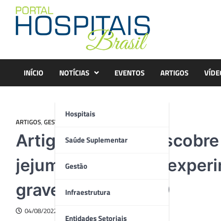
Skip
to
content
INÍCIO
NOTÍCIAS
EVENTOS
ARTIGOS
VÍDE
Hospitais
ARTIGOS
,
GESTÃO
Artigo – Estudo descobre
Saúde Suplementar
jejum intermitente expe
Gestão
graves da Covid-19
Infraestrutura
04/08/2022
Entidades Setoriais