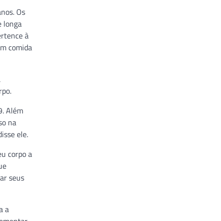
anos. Os
e longa
ertence à
sem comida
a
rpo.
9. Além
so na
isse ele.
eu corpo a
ue
ar seus
a a