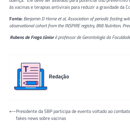
doença. “Ele deve ser avaliado para potencial uso preventi
às vacinas e terapias antivirais para reduzir a gravidade da C
Fonte:
Benjamin D Horne et al, Association of periodic fasting w
observational cohort from the INSPIRE registry, BMJ Nutrition, Pre
Rubens de Fraga Júnior
é professor de Gerontologia da Faculdade
Redação
Navegação
⟵
Presidente da SBP participa de evento voltado ao combate
fakes news sobre vacinas
de
Post