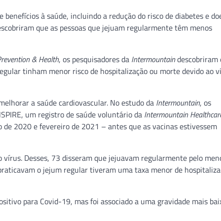
benefícios à saúde, incluindo a redução do risco de diabetes e d
scobriram que as pessoas que jejuam regularmente têm menos
Prevention & Health
, os pesquisadores da
Intermountain
descobriram 
gular tinham menor risco de hospitalização ou morte devido ao v
melhorar a saúde cardiovascular. No estudo da
Intermountain
, os
INSPIRE, um registro de saúde voluntário da
Intermountain Healthcar
 de 2020 e fevereiro de 2021 – antes que as vacinas estivessem
a o vírus. Desses, 73 disseram que jejuavam regularmente pelo me
praticavam o jejum regular tiveram uma taxa menor de hospitaliz
ositivo para Covid-19, mas foi associado a uma gravidade mais ba