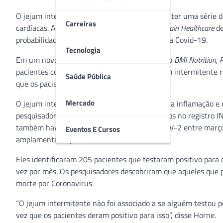
O jejum intermitente mostrou anteriormente ter uma série de 
Carreiras
cardíacas. Agora, pesquisadores da
Intermountain Healthcare
de
probabilidade de sofrer complicações graves da Covid-19.
Tecnologia
Em um novo estudo publicado esta semana no
BMJ Nutrition, 
pacientes com Covid-19 que praticavam jejum intermitente re
Saúde Pública
que os pacientes que não o fizeram.
Mercado
O jejum intermitente já demonstrou diminuir a inflamação e 
pesquisadores identificaram pacientes inscritos no registro 
também havia testado positivo para SARS-CoV-2 entre março
Eventos E Cursos
amplamente disponíveis.
Eles identificaram 205 pacientes que testaram positivo par
vez por mês. Os pesquisadores descobriram que aqueles que 
morte por Coronavírus.
“O jejum intermitente não foi associado a se alguém testou p
vez que os pacientes deram positivo para isso”, disse Horne.