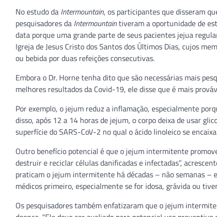
No estudo da
Intermountain
, os participantes que disseram q
pesquisadores da
Intermountain
tiveram a oportunidade de est
data porque uma grande parte de seus pacientes jejua regula
Igreja de Jesus Cristo dos Santos dos Últimos Dias, cujos 
ou bebida por duas refeições consecutivas.
Embora o Dr. Horne tenha dito que são necessárias mais pesq
melhores resultados da Covid-19, ele disse que é mais prováv
Por exemplo, o jejum reduz a inflamação, especialmente porq
disso, após 12 a 14 horas de jejum, o corpo deixa de usar glic
superfície do SARS-CoV-2 no qual o ácido linoleico se encaixa 
Outro benefício potencial é que o jejum intermitente promove
destruir e reciclar células danificadas e infectadas”, acresce
praticam o jejum intermitente há décadas – não semanas – e 
médicos primeiro, especialmente se for idosa, grávida ou tiv
Os pesquisadores também enfatizaram que o jejum intermiten