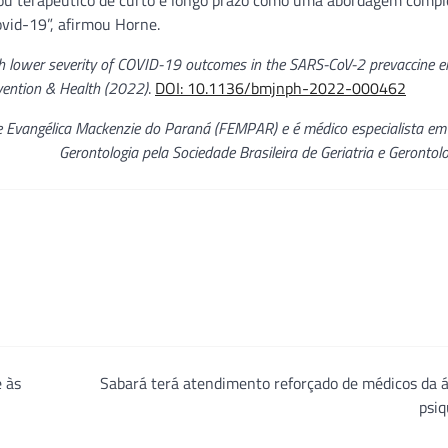
vo ou terapêutico de curto e longo prazo como uma abordagem comp
ovid-19”, afirmou Horne.
ith lower severity of COVID-19 outcomes in the SARS-CoV-2 prevaccine e
vention & Health
(2022)
.
DOI: 10.1136/bmjnph-2022-000462
 Evangélica Mackenzie do Paraná (FEMPAR) e é médico especialista em 
Gerontologia pela Sociedade Brasileira de Geriatria e Gerontol
 às
Sabará terá atendimento reforçado de médicos da 
psiq