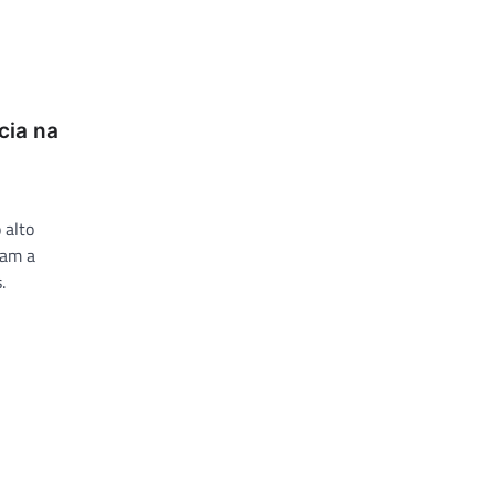
cia na
 alto
ram a
.