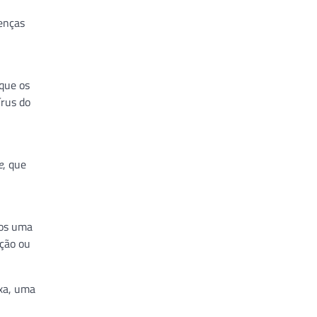
oenças
que os
írus do
e
, que
nos uma
ação ou
ixa, uma