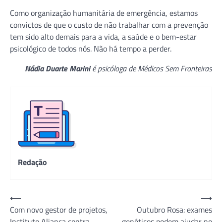
Como organização humanitária de emergência, estamos
convictos de que o custo de não trabalhar com a prevenção
tem sido alto demais para a vida, a saúde e o bem-estar
psicológico de todos nós. Não há tempo a perder.
Nádia Duarte Marini
é psicóloga de Médicos Sem Fronteiras
Redação
Navegação
⟵
⟶
Com novo gestor de projetos,
Outubro Rosa: exames
de
Instituto Aliança contra
genéticos podem ajudar no