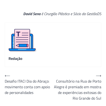
David Sena
é Cirurgião Plástico e Sócio da GestãoDS
Redação
Navegação
⟵
⟶
Desafio ITACI Dia do Abraço:
Consultório na Rua de Porto
de
movimento conta com apoio
Alegre é premiado em mostra
Post
de personalidades
de experiências exitosas do
Rio Grande do Sul