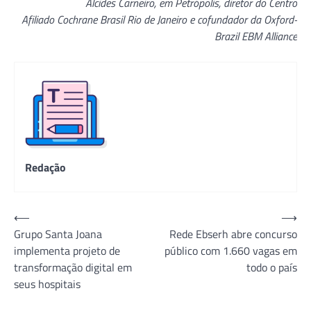
Alcides Carneiro, em Petrópolis, diretor do Centro
Afiliado Cochrane Brasil Rio de Janeiro e cofundador da Oxford-
Brazil EBM Alliance
Redação
Navegação
⟵
⟶
Grupo Santa Joana
Rede Ebserh abre concurso
de
implementa projeto de
público com 1.660 vagas em
Post
transformação digital em
todo o país
seus hospitais