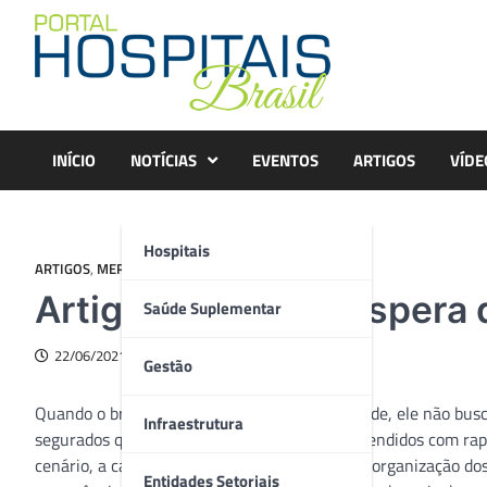
Skip
to
content
INÍCIO
NOTÍCIAS
EVENTOS
ARTIGOS
VÍDE
Hospitais
ARTIGOS
,
MERCADO
Artigo – O que se espera
Saúde Suplementar
22/06/2021
Gestão
Quando o brasileiro contrata um plano de saúde, ele não bus
Infraestrutura
segurados querem a garantia de que serão atendidos com ra
cenário, a capilaridade da rede credenciada, a organização do
Entidades Setoriais