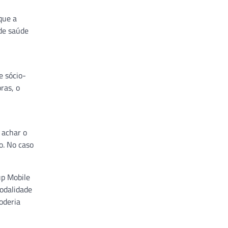
que a
de saúde
e sócio-
ras, o
 achar o
o. No caso
up Mobile
odalidade
oderia