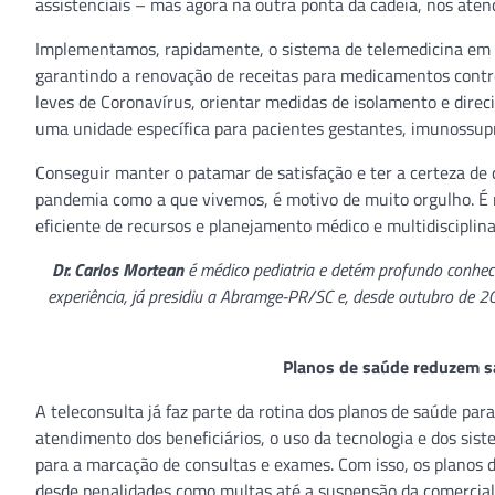
assistenciais – mas agora na outra ponta da cadeia, nos aten
Implementamos, rapidamente, o sistema de telemedicina em m
garantindo a renovação de receitas para medicamentos contr
leves de Coronavírus, orientar medidas de isolamento e dire
uma unidade específica para pacientes gestantes, imunossup
Conseguir manter o patamar de satisfação e ter a certeza de
pandemia como a que vivemos, é motivo de muito orgulho. É r
eficiente de recursos e planejamento médico e multidisciplin
Dr. Carlos Mortean
é médico pediatria e detém profundo conhec
experiência, já presidiu a Abramge-PR/SC e, desde outubro de 20
Planos de saúde reduzem s
A teleconsulta já faz parte da rotina dos planos de saúde pa
atendimento dos beneficiários, o uso da tecnologia e dos si
para a marcação de consultas e exames. Com isso, os planos 
desde penalidades como multas até a suspensão da comercial