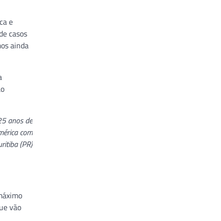
ca e
de casos
mos ainda
a
ão
25 anos de
América com
ritiba (PR)
 máximo
que vão