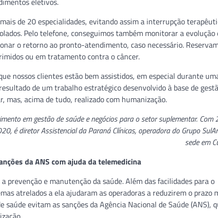
dimentos eletivos.
ais de 20 especialidades, evitando assim a interrupção terapêuti
olados. Pelo telefone, conseguimos também monitorar a evolução 
cionar o retorno ao pronto-atendimento, caso necessário. Reserva
rimidos ou em tratamento contra o câncer.
 que nossos clientes estão bem assistidos, em especial durante um
esultado de um trabalho estratégico desenvolvido à base de gest
ar, mas, acima de tudo, realizado com humanização.
imento em gestão de saúde e negócios para o setor suplementar. Com 
20, é diretor Assistencial da Paraná Clínicas, operadora do Grupo Sul
sede em Cu
anções da ANS com ajuda da telemedicina
ra a prevenção e manutenção da saúde. Além das facilidades para o
stemas atrelados a ela ajudaram as operadoras a reduzirem o prazo
de saúde evitam as sanções da Agência Nacional de Saúde (ANS), 
ização.