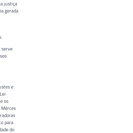
a justiça
ia gerada
.
 serve
asos
ustes e
Lei
e os
. Mérces
eradoras
to para
dade do