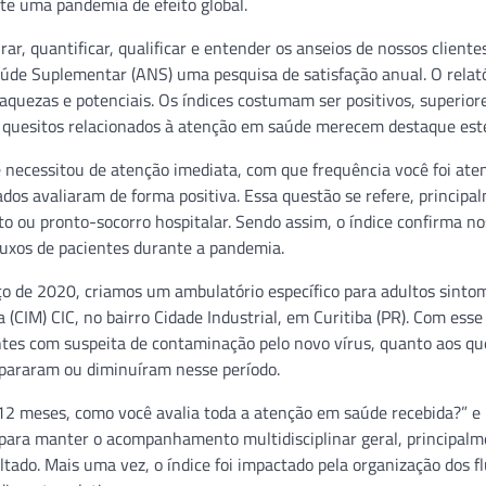
e uma pandemia de efeito global.
, quantificar, qualificar e entender os anseios de nossos clientes
de Suplementar (ANS) uma pesquisa de satisfação anual. O relató
fraquezas e potenciais. Os índices costumam ser positivos, superior
is quesitos relacionados à atenção em saúde merecem destaque est
necessitou de atenção imediata, com que frequência você foi aten
dos avaliaram de forma positiva. Essa questão se refere, principa
 ou pronto-socorro hospitalar. Sendo assim, o índice confirma no
luxos de pacientes durante a pandemia.
o de 2020, criamos um ambulatório específico para adultos sinto
 (CIM) CIC, no bairro Cidade Industrial, em Curitiba (PR). Com esse
tes com suspeita de contaminação pelo novo vírus, quanto aos qu
pararam ou diminuíram nesse período.
12 meses, como você avalia toda a atenção em saúde recebida?” e
os para manter o acompanhamento multidisciplinar geral, principal
tado. Mais uma vez, o índice foi impactado pela organização dos f