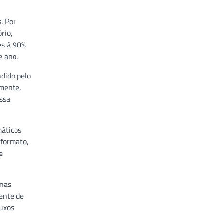
. Por
rio,
es à 90%
e ano.
dido pelo
lmente,
ssa
máticos
 formato,
e
 nas
mente de
luxos