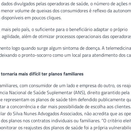
m dados divulgados pelas operadoras de saúde, o número de ações n
o menor volume de queixas dos consumidores é reflexo da autonom
disponíveis em poucos cliques.
ais pelo país, o suficiente para o beneficiário adaptar o próprio
ilidade, além de otimizar processos operacionais das operadoras
imento logo quando surge algum sintoma de doença. A telemedicina
 deixando o pronto-socorro como um local para atendimento dos c
tornaria mais difícil ter planos familiares
familiares, com consumidor de um lado e empresa do outro, os reaj
ncia Nacional de Saúde Suplementar (ANS), direito garantido pela 
que representam os planos de saúde têm defendido publicamente qu
r a concorrência e dar mais possibilidade de escolha aos clientes
ular do Silva Nunes Advogados Associados, não acredita que as op
os planos nos contratos individuais ou familiares. “O critério elei
nitorar os reajustes dos planos de saúde foi a própria vulnerabili