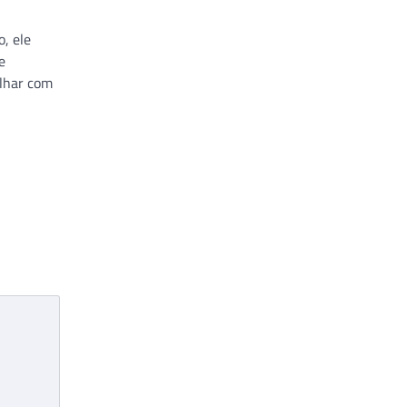
o, ele
e
alhar com