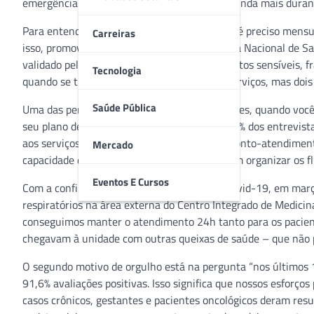
emergência ganham importância especial – ainda mais durant
Para entender se estamos no caminho certo, é preciso mensurar
Carreiras
isso, promovemos em conjunto com a Agência Nacional de Saú
validado pela ANS, nos ajuda a identificar pontos sensíveis, 
Tecnologia
quando se trata da satisfação geral com os serviços, mas do
Saúde Pública
Uma das perguntas dizia “nos últimos 12 meses, quando você 
seu plano de saúde assim que precisou?” e 96% dos entrevista
aos serviços de urgência e emergência em pronto-atendimento
Mercado
capacidade de adaptação e nossa eficiência em organizar os f
Eventos E Cursos
Com a confirmação dos primeiros casos de Covid-19, em març
respiratórios na área externa do Centro Integrado de Medicina
conseguimos manter o atendimento 24h tanto para os pacien
chegavam à unidade com outras queixas de saúde – que não 
O segundo motivo de orgulho está na pergunta “nos últimos 
91,6% avaliações positivas. Isso significa que nossos esforç
casos crônicos, gestantes e pacientes oncológicos deram resul