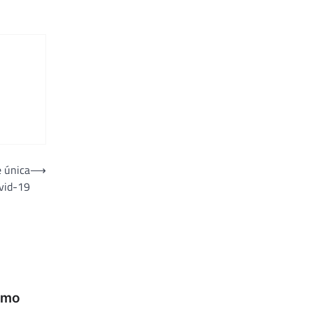
e única
⟶
vid-19
omo