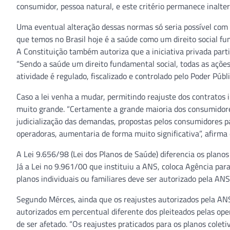
consumidor, pessoa natural, e este critério permanece inaltera
Uma eventual alteração dessas normas só seria possível com e
que temos no Brasil hoje é a saúde como um direito social fu
A Constituição também autoriza que a iniciativa privada part
“Sendo a saúde um direito fundamental social, todas as ações a
atividade é regulado, fiscalizado e controlado pelo Poder Públ
Caso a lei venha a mudar, permitindo reajuste dos contratos 
muito grande. “Certamente a grande maioria dos consumidore
judicialização das demandas, propostas pelos consumidores par
operadoras, aumentaria de forma muito significativa”, afirma 
A Lei 9.656/98 (Lei dos Planos de Saúde) diferencia os planos 
Já a Lei no 9.961/00 que instituiu a ANS, coloca Agência par
planos individuais ou familiares deve ser autorizado pela AN
Segundo Mérces, ainda que os reajustes autorizados pela ANS
autorizados em percentual diferente dos pleiteados pelas ope
de ser afetado. “Os reajustes praticados para os planos cole