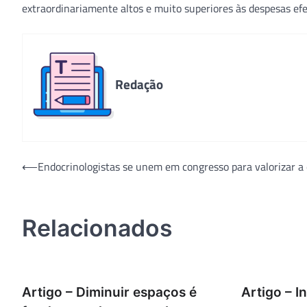
extraordinariamente altos e muito superiores às despesas ef
Redação
Navegação
⟵
Endocrinologistas se unem em congresso para valorizar a 
de
Post
Relacionados
Artigo – Diminuir espaços é
Artigo – I