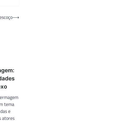
Pescoço
⟶
magem:
idades
exo
nfermagem
um tema
idas e
s atores