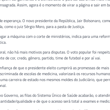
onsagrada. Assim, agora é o momento de virar a página e sair em b
 esperança. O novo presidente da República, Jair Bolsonaro, com
a, como o juiz Sérgio Moro, para a pasta de Justiça.
ar a máquina com o corte de ministérios, indica para uma refor
ica.
ral, não há mais motivos para disputas. O voto popular foi respeit
de cor, credo, gênero, partido, time de futebol e por aí vai.
nfiança de que o presidente eleito cumprirá as promessas de mais
iscriminada de escolas de medicina, valorizará os recursos humano
 uma carreira de estado nos mesmos moldes do Judiciário, que perm
nal.
vo Governo, as filas do Sistema Único de Saúde acabarão, o atend
quantidade/qualidade e de que o acesso será total a exames e medi