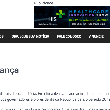
Publicidade
OS
DIVULGUE SUA NOTÍCIA
FALE CONOSCO
ANUNCIE
rança
itorais de sua história. Em clima de rivalidade acirrada, com demo
novos governadores e o presidente da República para o período 20
z quem sai ganhando é a Democracia. O país sai das urnas mais ma