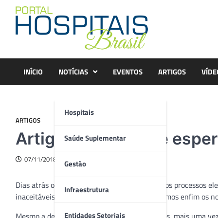
Skip
to
content
INÍCIO
NOTÍCIAS
EVENTOS
ARTIGOS
VÍDE
Hospitais
ARTIGOS
Artigo – Tempos de espe
Saúde Suplementar
07/11/2018
Gestão
Dias atrás o Brasil concluiu um dos mais tensos processos ele
Infraestrutura
inaceitáveis de ódio e falsas acusações, definimos enfim os 
Entidades Setoriais
Mesmo a despeito dos complicadores já citados, mais uma ve