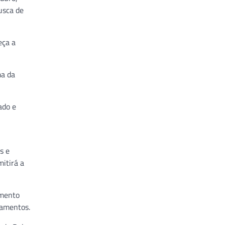
usca de
eça a
ma da
ado e
s e
itirá a
imento
camentos.