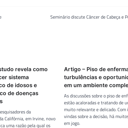
e
Seminário discute Câncer de Cabeça e 
Estudo revela como
Artigo – Piso de enfer
cer sistema
turbulências e oportun
co de idosos e
em um ambiente compl
sco de doenças
As discussões sobre o piso de e
s
estão acaloradas e tratando de 
muito relevante e delicado. Com 
pesquisadores da
vindas sobre a decisão, há muito
a Califórnia, em Irvine, novo
em jogo.
ica uma razão pela qual os