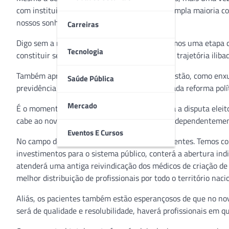
com instituições fortalecidas e a vontade da ampla maioria c
nossos sonhos por tempos melhores.
Carreiras
Digo sem a menor ponta de dúvida que iniciamos uma etapa de
Tecnologia
constituir seu primeiro escalão com nomes de trajetória ilibad
Também apresenta propostas modernas de gestão, como enxug
Saúde Pública
previdência rápida e fala ainda na tão aguardada reforma polít
Mercado
É o momento de o Brasil dar as mãos. Passada a disputa eleito
cabe ao novo governo trabalhar para todos, independentemente 
Eventos E Cursos
No campo de saúde, as expectativas são excelentes. Temos co
investimentos para o sistema público, conterá a abertura ind
atenderá uma antiga reivindicação dos médicos de criação de
melhor distribuição de profissionais por todo o território nacio
Aliás, os pacientes também estão esperançosos de que no no
será de qualidade e resolubilidade, haverá profissionais em 