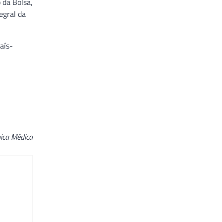
 da Bolsa,
egral da
aís-
nica Médica