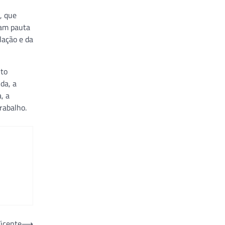
, que
ram pauta
lação e da
nto
da, a
, a
rabalho.
Vicente
⟶