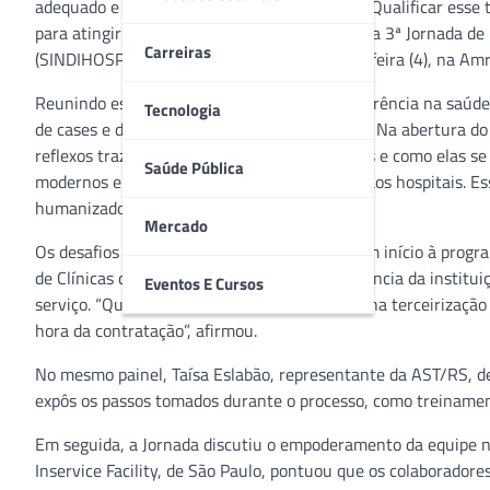
adequado e a plena segurança dos pacientes. Qualificar esse
para atingir esses avanços foram discutidos na 3ª Jornada de 
Carreiras
(SINDIHOSPA). O evento aconteceu na sexta-feira (4), na Amr
Reunindo especialistas de instituições de referência na saúd
Tecnologia
de cases e debates com troca de experiências. Na abertura do
reflexos trazidos pelas mudanças tecnológicas e como elas s
Saúde Pública
modernos e inteligentes sendo incorporados aos hospitais. E
humanizado”, ressaltou.
Mercado
Os desafios na terceirização de serviços deram início à prog
de Clínicas de Porto Alegre, abordou a experiência da instit
Eventos E Cursos
serviço. “Qualidade e risco são indissociáveis na terceirizaçã
hora da contratação”, afirmou.
No mesmo painel, Taísa Eslabão, representante da AST/RS, de
expôs os passos tomados durante o processo, como treinamento
Em seguida, a Jornada discutiu o empoderamento da equipe na 
Inservice Facility, de São Paulo, pontuou que os colaborador