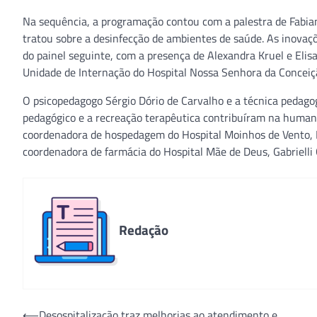
Na sequência, a programação contou com a palestra de Fabian
tratou sobre a desinfecção de ambientes de saúde. As inovaç
do painel seguinte, com a presença de Alexandra Kruel e Eli
Unidade de Internação do Hospital Nossa Senhora da Conceiç
O psicopedagogo Sérgio Dório de Carvalho e a técnica ped
pedagógico e a recreação terapêutica contribuíram na human
coordenadora de hospedagem do Hospital Moinhos de Vento, Lia
coordenadora de farmácia do Hospital Mãe de Deus, Gabrielli 
Redação
Navegação
⟵
Desospitalização traz melhorias ao atendimento e