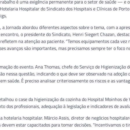
 trabalho é uma exigência permanente para o setor de saúde — e o
Hotelaria Hospitalar do Sindicato dos Hospitais e Clínicas de Porto
igs.
e, a Jornada abordou diferentes aspectos sobre o tema, com a apre
 encontro, o presidente do Sindicato, Henri Siegert Chazan, desta
e refletem na atenção ao paciente. “Temos equipamentos cada vez 
sses avanços são importantes, mas precisamos sempre ter o foco n
ramação do evento. Ana Thomas, chefe do Serviço de Higienização d
uição nessa questão, indicando o que deve ser observado na adoção 
o em saúde. É preciso analisar criteriosamente os riscos e as vanta
talhou o case da higienização da cozinha do Hospital Moinhos de 
 dos profissionais, adequação à legislação e indicadores de avali
hotelaria hospitalar. Márcio Assis, diretor de negócios hospitalar
es devem estar capacitados para tomar decisões. “Incentivamos o t