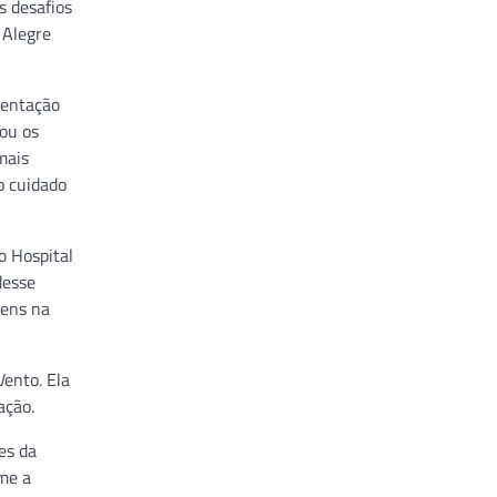
s desafios
 Alegre
sentação
cou os
mais
o cuidado
o Hospital
desse
gens na
Vento. Ela
ação.
es da
ime a