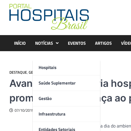
Skip
to
content
INÍCIO
NOTÍCIAS
EVENTOS
ARTIGOS
VÍDE
Hospitais
DESTAQUE
,
GESTÃO
Avanços na hotelaria hos
Saúde Suplementar
promovem segurança ao 
Gestão
07/10/2019
Infraestrutura
No dia a dia do ambien
Entidades Setoriais