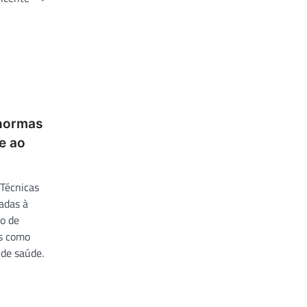
 normas
e ao
 Técnicas
adas à
ão de
os como
 de saúde.