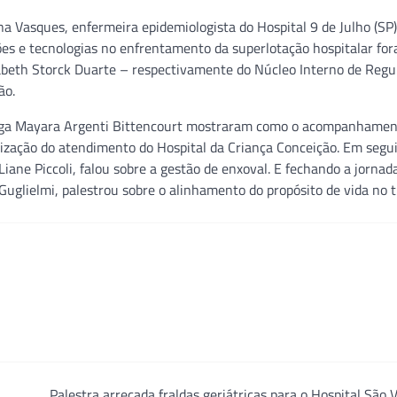
a Vasques, enfermeira epidemiologista do Hospital 9 de Julho (SP)
ões e tecnologias no enfrentamento da superlotação hospitalar fo
sabeth Storck Duarte – respectivamente do Núcleo Interno de Regu
ão.
agoga Mayara Argenti Bittencourt mostraram como o acompanhame
ização do atendimento do Hospital da Criança Conceição. Em segui
ne Piccoli, falou sobre a gestão de enxoval. E fechando a jornada
Guglielmi, palestrou sobre o alinhamento do propósito de vida no t
Palestra arrecada fraldas geriátricas para o Hospital São 