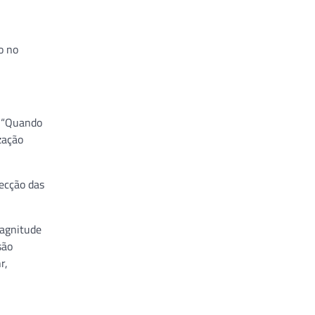
o no
. “Quando
zação
ecção das
magnitude
são
r,