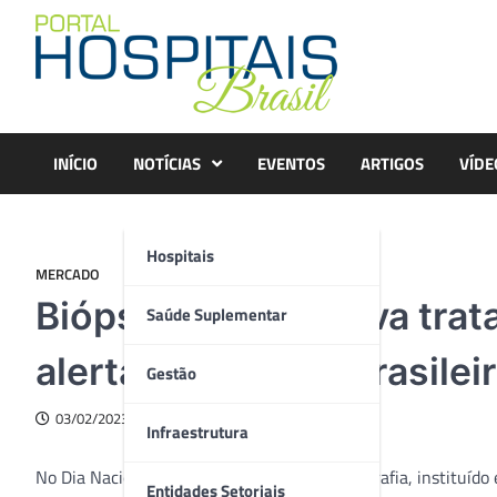
Skip
to
content
INÍCIO
NOTÍCIAS
EVENTOS
ARTIGOS
VÍDE
Hospitais
MERCADO
Biópsia tardia agrava tr
Saúde Suplementar
alerta Sociedade Brasilei
Gestão
03/02/2023
Infraestrutura
No Dia Nacional do Mastologista e da Mamografia, instituído 
Entidades Setoriais