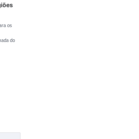
giões
ara os
nada do