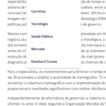
especialista alerta para a urgência na otimização de tempo e
sistema de saúde. “Especialmente na Região Sudeste, entre os
Carreiras
recursos terapêuticos, o período chega a 11 meses”, afirma
Imagem da Mama da Sociedade Brasileira de Mastologia (SBM
Tecnologia
políticas públicas decorrentes das alternâncias de governo.
Mesmo contando com os Centros de Alta Complexidade em Onc
Saúde Pública
registra atualmente um gargalo no diagnóstico histológico, 
dos sintomas e a biópsia, segundo o mastologista Henrique L
Mercado
antes do início do tratamento a paciente terá de se submete
evolução do câncer neste período”, explica. Ainda mais grave
Eventos E Cursos
diagnosticada em fase inicial tem aumentada as chances de c
Para o especialista, os investimentos para diminuir o tempo
ser direcionados a ampliar a quantidade de mamógrafos. “O núm
aumentar a cobertura mamográfica com a implementação de um
proporcionaria resultados significativos com melhor eficiênci
Independentemente da alternância de governos, a cobertura 
últimos 14 anos. O ideal, segundo a Organização Mundial da