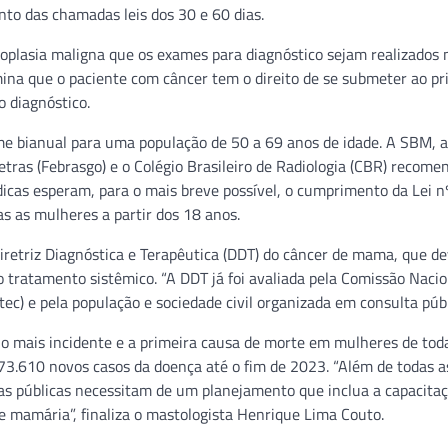
to das chamadas leis dos 30 e 60 dias.
oplasia maligna que os exames para diagnóstico sejam realizados 
ina que o paciente com câncer tem o direito de se submeter ao pr
o diagnóstico.
 bianual para uma população de 50 a 69 anos de idade. A SBM, a
tras (Febrasgo) e o Colégio Brasileiro de Radiologia (CBR) recom
icas esperam, para o mais breve possível, o cumprimento da Lei n
s as mulheres a partir dos 18 anos.
iretriz Diagnóstica e Terapêutica (DDT) do câncer de mama, que d
tratamento sistêmico. “A DDT já foi avaliada pela Comissão Nacio
c) e pela população e sociedade civil organizada em consulta públi
o mais incidente e a primeira causa de morte em mulheres de tod
vê 73.610 novos casos da doença até o fim de 2023. “Além de todas 
cas públicas necessitam de um planejamento que inclua a capacita
e mamária”, finaliza o mastologista Henrique Lima Couto.