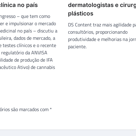
línica no país
dermatologistas e cirur
plásticos
ongresso – que tem como
ter e impulsionar o mercado
DS Content traz mais agilidade p
dicinal no país – discutiu a
consultórios, proporcionando
sileira, dados de mercado, a
produtividade e melhorias na jor
 testes clínicos e o recente
paciente.
 regulatório da ANVISA
ilidade de produção de IFA
cêutico Ativo) de cannabis
órios são marcados com
*