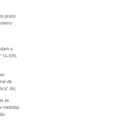
no prazo
imeiro
endam a
º 14.335,
eve
nal de
ca”, diz.
as as
as medidas
ção