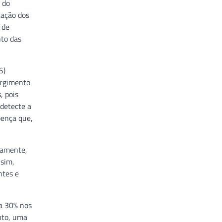
 do
cação dos
 de
to das
S)
urgimento
, pois
 detecte a
oença que,
iamente,
 sim,
ntes e
 a 30% nos
uto, uma