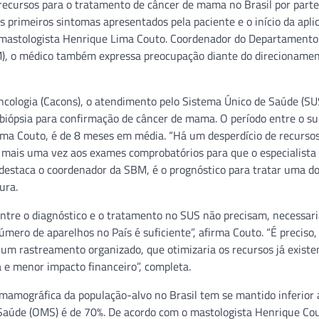
 recursos para o tratamento de câncer de mama no Brasil por parte
 primeiros sintomas apresentados pela paciente e o início da apli
 o mastologista Henrique Lima Couto. Coordenador do Departamento
), o médico também expressa preocupação diante do direcionamen
ologia (Cacons), o atendimento pelo Sistema Único de Saúde (SU
a biópsia para confirmação de câncer de mama. O período entre o s
ima Couto, é de 8 meses em média. “Há um desperdício de recursos
r mais uma vez aos exames comprobatórios para que o especialista
, destaca o coordenador da SBM, é o prognóstico para tratar uma d
ura.
 entre o diagnóstico e o tratamento no SUS não precisam, necessar
ero de aparelhos no País é suficiente”, afirma Couto. “É preciso,
 rastreamento organizado, que otimizaria os recursos já existe
a e menor impacto financeiro”, completa.
mamográfica da população-alvo no Brasil tem se mantido inferior
 Saúde (OMS) é de 70%. De acordo com o mastologista Henrique Co