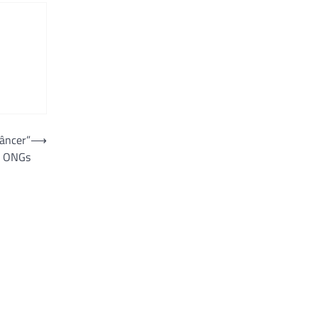
âncer”
⟶
 e ONGs