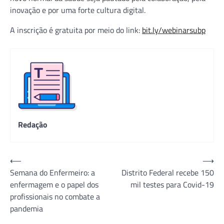
inovação e por uma forte cultura digital.
A inscrição é gratuita por meio do link:
bit.ly/webinarsubp
Redação
Navegação
⟵
⟶
Semana do Enfermeiro: a
Distrito Federal recebe 150
de
enfermagem e o papel dos
mil testes para Covid-19
Post
profissionais no combate a
pandemia