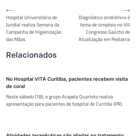
Navegação
⟵
⟶
Hospital Universitário de
Diagnóstico sindrômico é
de
Jundiaí realiza Semana da
tema de simpósio no XIII
Post
Campanha de Higienização
Congresso Gaúcho de
das Mãos
Atualização em Pediatria
Relacionados
No Hospital VITA Curitiba, pacientes recebem visita
de coral
Neste sábado (18), o grupo Acapela Quarteto realiza
apresentação para pacientes de hospital de Curitiba (PR).
Atividades terapêuticas são aliadas no tratamento