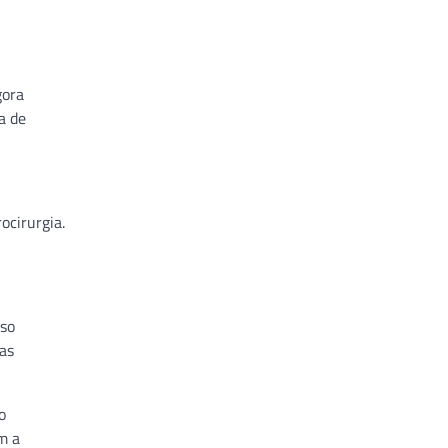
gora
a de
ocirurgia.
sso
 as
o
m a