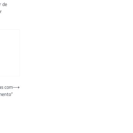
r de
r
oas com
⟶
imento”