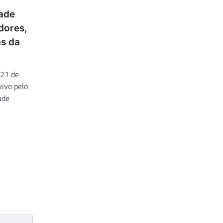
ade
dores,
as da
 21 de
ivo pelo
ade