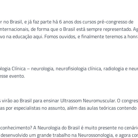
o Brasil, e já faz parte há 6 anos dos cursos pré-congresso de
 internacionais, de forma que o Brasil está sempre representado. A
vo na educação aqui. Fomos ouvidos, e finalmente teremos a honr
ia Clínica – neurologia, neurofisiologia clínica, radiologia e neur
esse evento.
 virão ao Brasil para ensinar Ultrassom Neuromuscular. O congre
s por especialistas no assunto, além das aulas teóricas contendo
 conhecimento? A Neurologia do Brasil é muito presente no cenári
m desenvolvido um grande trabalho na Neurossonologia, e agora co