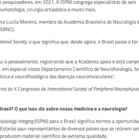
e pesquisadores, em 2021. A ISPNI congrega especialistas de seis
reumatologia, cirurgia ortopédica e muito mais.
 Ana Lucila Moreira, membro da Academia Brasileira de Neurologia e
(SBNC).
tional Society
, o que significa que, desde agora, o Brasil passa a te
ou-a pessoalmente, registrando que a Academia apoia e está comp
, em especial nosso Departamento Científico de Neurofisiologia, t
ínica e neurofisiológica das doenças neuromusculares”.
dente do X Congresso da
International Society of Peripheral Neurophysio
rasil? O que isso diz sobre nossa medicina e a neurologia?
hysiology Imaging
(ISPNI) para o Brasil significa termos a oportunid
Estarão aqui representantes de diversos países que se reúnem se
produzem material científico de extrema qualidade.