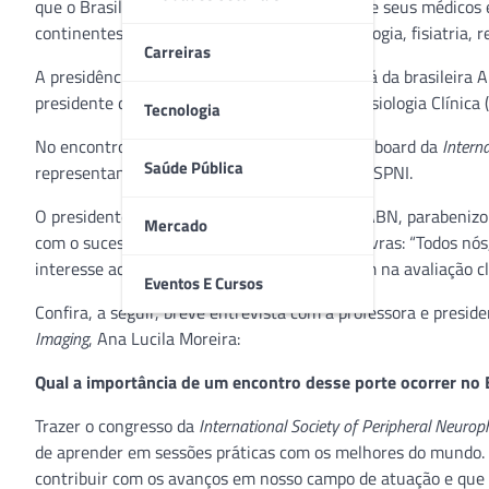
que o Brasil sediará a décima reunião anual de seus médicos 
continentes em áreas como neurologia, radiologia, fisiatria, 
Carreiras
A presidência do encontro ficará em casa, será da brasileira
presidente da Sociedade Brasileira de Neurofisiologia Clínica 
Tecnologia
No encontro, em Trieste, Ana foi eleita para o board da
Interna
Saúde Pública
representante oficial no Comitê Científico da ISPNI.
O presidente Gilmar Prado, representando a ABN, parabeniz
Mercado
com o sucesso da reunião 2021. Eis suas palavras: “Todos nós
interesse acadêmico na integração da imagem na avaliação cl
Eventos E Cursos
Confira, a seguir, breve entrevista com a professora e presi
Imaging
, Ana Lucila Moreira:
Qual a importância de um encontro desse porte ocorrer no B
Trazer o congresso da
International Society of Peripheral Neurop
de aprender em sessões práticas com os melhores do mundo. 
contribuir com os avanços em nosso campo de atuação e que 