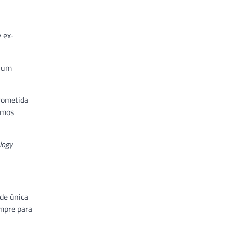
 ex-
r um
rometida
emos
logy
ade única
mpre para