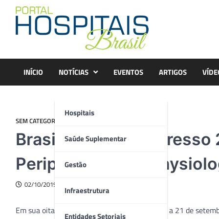
Skip
to
content
INÍCIO
NOTÍCIAS
EVENTOS
ARTIGOS
VÍDE
Hospitais
SEM CATEGORIA
Brasil sediará congresso 
Saúde Suplementar
Peripheral Neurophysiol
Gestão
02/10/2019
Infraestrutura
Em sua oitava edição, em Trieste, Itália, de 19 a 21 de setem
Entidades Setoriais