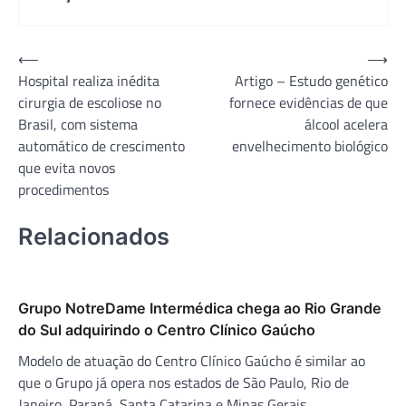
Navegação
⟵
⟶
Hospital realiza inédita
Artigo – Estudo genético
de
cirurgia de escoliose no
fornece evidências de que
Post
Brasil, com sistema
álcool acelera
automático de crescimento
envelhecimento biológico
que evita novos
procedimentos
Relacionados
Grupo NotreDame Intermédica chega ao Rio Grande
do Sul adquirindo o Centro Clínico Gaúcho
Modelo de atuação do Centro Clínico Gaúcho é similar ao
que o Grupo já opera nos estados de São Paulo, Rio de
Janeiro, Paraná, Santa Catarina e Minas Gerais.