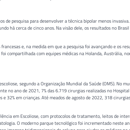
os de pesquisa para desenvolver a técnica bipolar menos invasiva.
do há cerca de cinco anos. Na visão dele, os resultados no Brasi
 francesas e, na medida em que a pesquisa foi avançando e os res
foi compartilhada com equipes médicas na Holanda, Austrália, no
m escoliose, segundo a Organização Mundial da Saúde (OMS). No mu
nte no ano de 2021, 7% das 6.719 cirurgias realizadas no Hospital
s e 32% em crianças. Até meados de agosto de 2022, 318 cirurgia
ncia em Escoliose, com protocolos de tratamento, leitos de inter
 patologia. O moderno parque tecnológico foi incrementado neste a