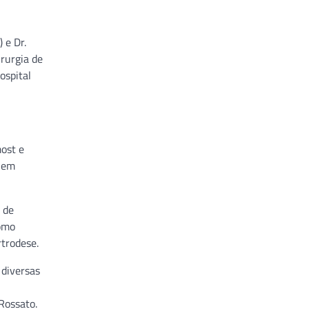
) e Dr.
irurgia de
ospital
most e
a em
 de
como
rtrodese.
 diversas
 Rossato.