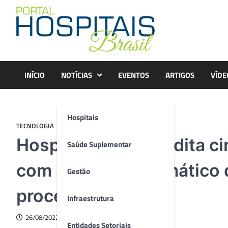
Skip
to
content
INÍCIO
NOTÍCIAS
EVENTOS
ARTIGOS
VÍDE
Hospitais
TECNOLOGIA
Hospital realiza inédita ci
Saúde Suplementar
com sistema automático 
Gestão
procedimentos
Infraestrutura
26/08/2022
Entidades Setoriais