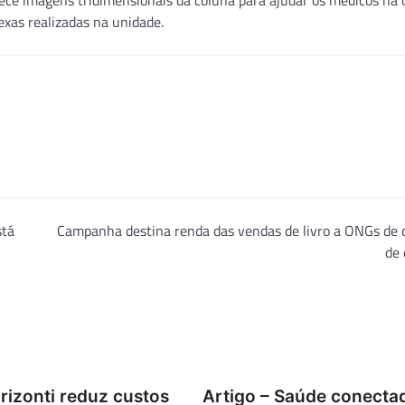
e imagens tridimensionais da coluna para ajudar os médicos na 
exas realizadas na unidade.
stá
Campanha destina renda das vendas de livro a ONGs de 
de 
Orizonti reduz custos
Artigo – Saúde conecta