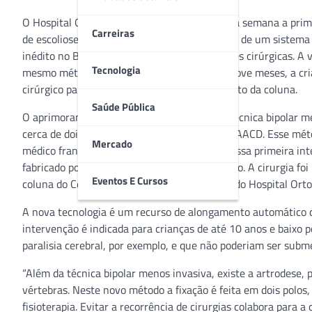
O Hospital Ortopédico da AACD realizou nesta semana a prime
Carreiras
de escoliose de início precoce com a utilização de um sistem
inédito no Brasil, que evita novas intervenções cirúrgicas. A
Tecnologia
mesmo método exige que, em média a cada nove meses, a cria
cirúrgico para que seja realizado o alongamento da coluna.
Saúde Pública
O aprimoramento tecnológico se dá sobre a técnica bipolar me
cerca de dois anos no Hospital Ortopédico da AACD. Esse mét
Mercado
médico francês Lotfi Miladi, que participou dessa primeira i
fabricado por apenas duas empresas no mundo. A cirurgia foi
Eventos E Cursos
coluna do Centro de Excelência em Escoliose do Hospital Ort
A nova tecnologia é um recurso de alongamento automático 
intervenção é indicada para crianças de até 10 anos e baixo pe
paralisia cerebral, por exemplo, e que não poderiam ser subm
“Além da técnica bipolar menos invasiva, existe a artrodese, 
vértebras. Neste novo método a fixação é feita em dois polos, 
fisioterapia. Evitar a recorrência de cirurgias colabora para a