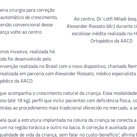
ira cirurgia para correção
a automático de crescimento,
Ao centro, Dr. Lotfi Miladi (esq.
 versão convencional desse
Alexander Rossato (dir.) durante c
nça volte ao centro
escoliose inédita realizada no H
Ortopédico da AACD
nos invasiva, realizada há
odo foi desenvolvido pelo
ntervenção realizada no Brasil com o novo dispositivo, chamado Ne
 realizada em parceria com Alexander Rossato, médico especialist
opédico da AACD.
que acompanha o crescimento natural da criança. Essa modalidade
so (até 18 kg), perfil que inclui pacientes com deficiência física, 
etidas ao procedimento mais tradicional oferecido no mercado, a a
pela qual a estrutura implantada na coluna da criança se conecta a
um na região torácica e outro na bacia. A correção é auxiliada por
 qualidade de vida da criança, sem falar no custo-benefício”, afirma