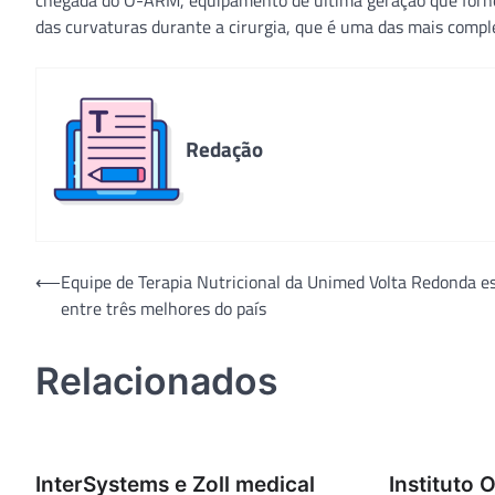
chegada do O-ARM, equipamento de última geração que fornec
das curvaturas durante a cirurgia, que é uma das mais compl
Redação
Navegação
⟵
Equipe de Terapia Nutricional da Unimed Volta Redonda e
entre três melhores do país
de
Post
Relacionados
InterSystems e Zoll medical
Instituto 