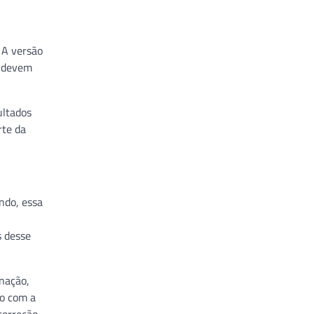
 A versão
l devem
ultados
rte da
ndo, essa
s desse
nação,
no com a