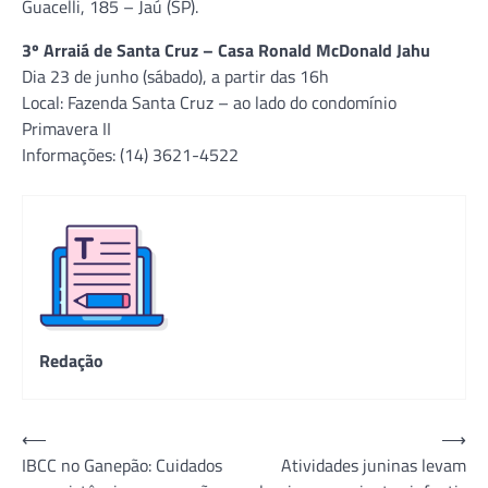
Guacelli, 185 – Jaú (SP).
3º Arraiá de Santa Cruz – Casa Ronald McDonald Jahu
Dia 23 de junho (sábado), a partir das 16h
Local: Fazenda Santa Cruz – ao lado do condomínio
Primavera II
Informações: (14) 3621-4522
Redação
Navegação
⟵
⟶
IBCC no Ganepão: Cuidados
Atividades juninas levam
de