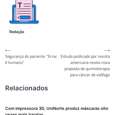
Redação
Navegação
⟵
⟶
Segurança do paciente: “Errar
Estudo publicado por revista
de
é humano”
americana revela nova
Post
proposta de quimioterapia
para câncer de esôfago
Relacionados
Com impressora 3D, UniNorte produz máscaras oito
vezes mais baratas