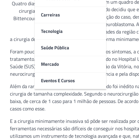
cabeça em um quadro de 
Quatro dias depois de realizar a
Foi quando decidiu que e
cirurgia, Cláudio Adriano
Carreiras
investigação do caso, d
Bittencourt já estava em casa
Estesioneuroblastoma. A
Tecnologia
proximidades da região 
a cirurgia de alta complexidade realizada de forma minimame
Saúde Pública
Foram pouco mais de 90 dias entre os primeiros sintomas, a 
tratamento. O procedimento cirúrgico, realizado no Hospital U
Mercado
Saúde (SUS). Vendedor de automóveis, de União da Vitória, no P
neurocirurgia e otorrinolaringologia de excelência e pela disp
Eventos E Cursos
Além da raridade do tumor, o procedimento todo foi inédito na
cirurgia de tamanha complexidade. Segundo o neurocirurgião
baixa, de cerca de 1 caso para 1 milhão de pessoas. De acord
casos como esse.
E a cirurgia minimamente invasiva só pôde ser realizada por 
ferramentas necessárias são difíceis de conseguir nos hospi
utilizamos um instrumento de tecnologia avançada e que, nat