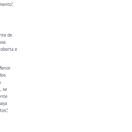
mento”,
nte de
ssa
coberta e
 Menor
dos
s
, se
ente
seja
tos”,