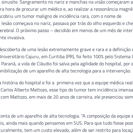
sinusite. Sangramento no nariz e manchas na visão começaram a 
ra hora de procurar um médico e, ao realizar a ressonância magné
escobriu um tumor maligno de incidência rara, com o nome de
 lesão começava no nariz, passava por trás do olho esquerdo e ch
cerebral. O próximo passo – decidido em menos de um mês de interv
nte invasiva.
descoberta de uma lesão extremamente grave e rara e a definição 
niversitário Cajuru, em Curitiba (PR), foi feito 100% pelo Sistema 
araná, a vida de Cláudio foi salva pela agilidade do hospital, por 
onibilização de um aparelho de alta tecnologia para a intervenção.
 história do hospital e foi a primeira vez que a equipe médica rea
 Carlos Alberto Mattozo, esse tipo do tumor tem incidência imen
o com Mattozo, em mais de 20 anos de carreira, ele presenciou som
conta de um aparelho de alta tecnologia. “A composição da equipe 
tais, ainda mais quando pensamos em SUS. Para que tudo fosse poss
uralmente, tem um custo elevado, além de ser restrito para locaç