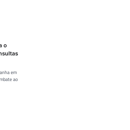
a o
nsultas
mpanha em
ombate ao