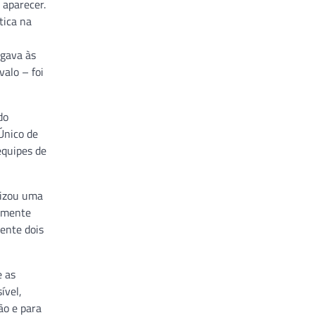
aparecer.
tica na
egava às
alo – foi
do
Único de
equipes de
lizou uma
samente
ente dois
e as
ível,
ão e para