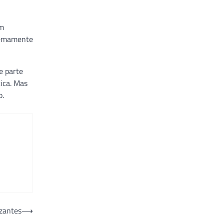
um
tremamente
e parte
ica. Mas
o.
izantes
⟶