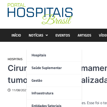
Skip
to
content
INÍCIO
NOTÍCIAS
EVENTOS
ARTIGOS
VÍDE
Hospitais
HOSPITAIS
Cirurgia rara e minimamen
Saúde Suplementar
tumor cerebral é realizad
Gestão
11/08/2021
Infraestrutura
Dois meses. Esse foi o t
Entidades Setoriais