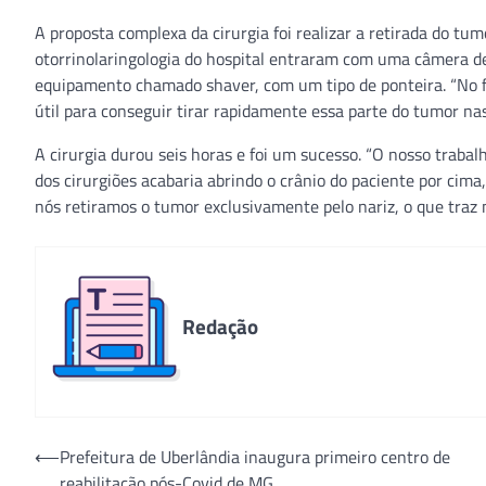
A proposta complexa da cirurgia foi realizar a retirada do tum
otorrinolaringologia do hospital entraram com uma câmera de 
equipamento chamado shaver, com um tipo de ponteira. “No f
útil para conseguir tirar rapidamente essa parte do tumor nasa
A cirurgia durou seis horas e foi um sucesso. “O nosso traba
dos cirurgiões acabaria abrindo o crânio do paciente por ci
nós retiramos o tumor exclusivamente pelo nariz, o que traz m
Redação
Navegação
⟵
Prefeitura de Uberlândia inaugura primeiro centro de
reabilitação pós-Covid de MG