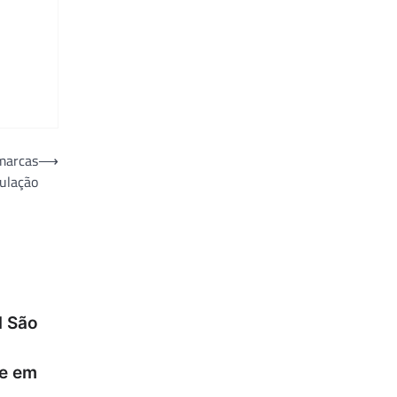
marcas
⟶
pulação
l São
ce em