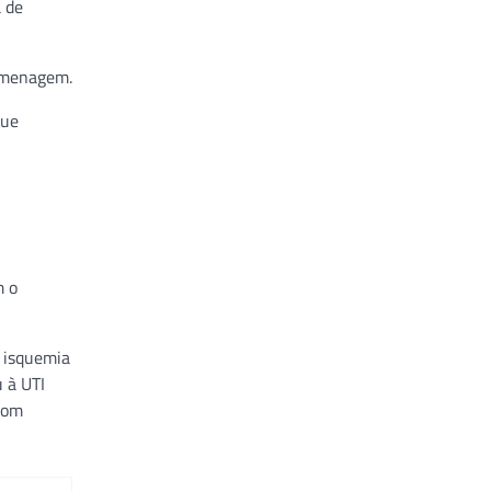
a de
homenagem.
que
m o
 isquemia
 à UTI
com