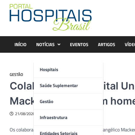
Skip
to
content
INÍCIO
NOTÍCIAS
EVENTOS
ARTIGOS
VÍDE
Hospitais
GESTÃO
Colabores do Hospital Uni
Saúde Suplementar
Mackenzie recebem ho
Gestão
21/08/2020
Infraestrutura
Os colaboradores do Hospital Universitário Evangélico Mack
Entidades Setoriais