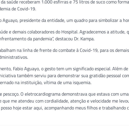
 da saúde receberam 1.000 esfirras e 75 litros de suco como form
demia de Covid-19.
io Aguayo, presidente da entidade, um quadro para simbolizar a 
aúde e demais colaboradores do Hospital. Agradecemos a atitude, 
nfrentamento da pandemia”, destacou Dr. Kampa.
trabalham na linha de frente do combate à Covid-19, para os demais
ministrativos.
ento, Fabio Aguayo, o gesto tem um significado especial. Além de
niciativa também serviu para demonstrar sua gratidão pessoal co
ernado na instituição, vítima de uma isquemia.
o e pescoço. O eletrocardiograma demonstrava que estava com uma
pe que me atendeu com cordialidade, atenção e velocidade me levou
, posso hoje estar aqui, acompanhando meus filhos e trabalhando 