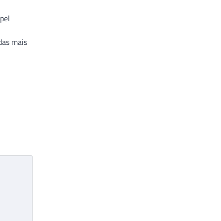
apel
das mais