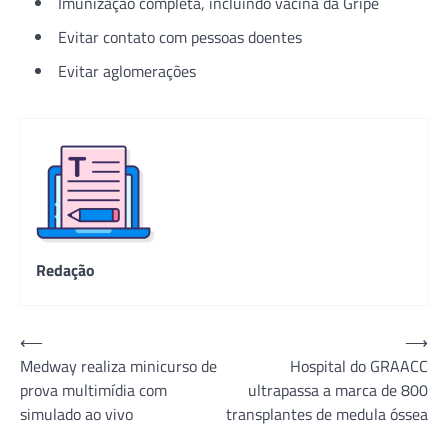
Imunização completa, incluindo vacina da Gripe
Evitar contato com pessoas doentes
Evitar aglomerações
Redação
Navegação
⟵
⟶
Medway realiza minicurso de
Hospital do GRAACC
de
prova multimídia com
ultrapassa a marca de 800
Post
simulado ao vivo
transplantes de medula óssea