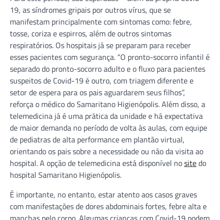
19, as síndromes gripais por outros vírus, que se
manifestam principalmente com sintomas como: febre,
tosse, coriza e espirros, além de outros sintomas
respiratórios. Os hospitais já se preparam para receber
esses pacientes com segurança. “O pronto-socorro infantil é
separado do pronto-socorro adulto e o fluxo para pacientes
suspeitos de Covid-19 é outro, com triagem diferente e
setor de espera para os pais aguardarem seus filhos”,
reforça o médico do Samaritano Higienópolis. Além disso, a
telemedicina já é uma prática da unidade e há expectativa
de maior demanda no período de volta às aulas, com equipe
de pediatras de alta performance em plantão virtual,
orientando os pais sobre a necessidade ou não da visita ao
hospital. A opção de telemedicina está disponível no
site
do
hospital Samaritano Higienópolis.
É importante, no entanto, estar atento aos casos graves
com manifestações de dores abdominais fortes, febre alta e
manchas pelo corpo. Algumas crianças com Covid-19 podem