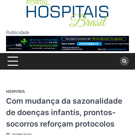
Skip
to
content
Publicidade
HOSPITAIS
Com mudança da sazonalidade
de doenças infantis, prontos-
socorros reforçam protocolos
20/08/2020