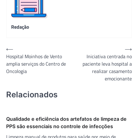
Redação
Navegação
⟵
⟶
Hospital Moinhos de Vento
Iniciativa centrada no
de
amplia serviços do Centro de
paciente leva hospital a
Post
Oncologia
realizar casamento
emocionante
Relacionados
Qualidade e eficiência dos artefatos de limpeza de
PPS são essenciais no controle de infecções
Limpeza manual de produtos para saúde por meio de