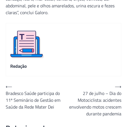
abdominal, pele e olhos amarelados, urina escura e fezes
claras”, conclui Galoro.
Redação
Navegação
⟵
⟶
Bradesco Saúde participa do
27 de julho – Dia do
de
11º Seminário de Gestão em
Motociclista: acidentes
Post
Saúde da Rede Mater Dei
envolvendo motos crescem
durante pandemia