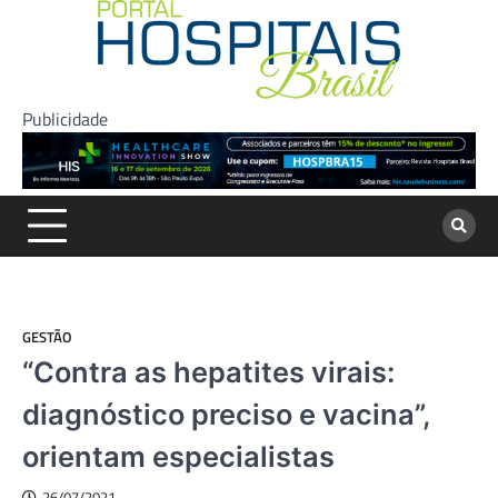
Skip
to
content
Publicidade
GESTÃO
“Contra as hepatites virais:
diagnóstico preciso e vacina”,
orientam especialistas
26/07/2021