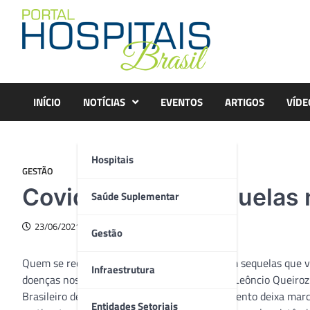
Skip
to
content
INÍCIO
NOTÍCIAS
EVENTOS
ARTIGOS
VÍDE
Hospitais
GESTÃO
Covid-19 deixa sequelas 
Saúde Suplementar
23/06/2021
Gestão
Quem se recupera da Covid-19 pode ficar com sequelas que v
Infraestrutura
doenças nos olhos. Segundo o oftalmologista Leôncio Queiroz
Brasileiro de Oftalmologia) é comum o tratamento deixa marc
Entidades Setoriais