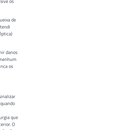
sive os
ueixa de
tendi
ptica)
nir danos
m nenhum
unca os
inalizar
e quando
urgia que
erior. O