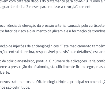
ovem com catarata depois do tratamento para covid-19. “Como a 
aguardar de 1 a 3 meses para realizar a cirurgia”, comenta.
ecorrência da elevação da pressão arterial causada pelo corticoste
tro fator de risco é o aumento da glicemia e a formação de trombo
icação de injeções de antiangiogênicos. “Este medicamento també
ção central da retina, responsável pela visão de detalhes”, esclare
o de colírio anestésico, pontua. O número de aplicações varia conf
rme a prescrição do oftalmologista dificilmente ficam cegos, mas
dverte.
 novos tratamentos na Oftalmologia. Hoje, a principal recomendaç
os são definitivos.