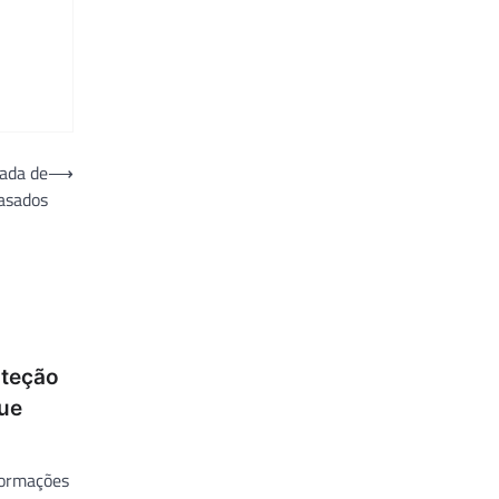
ada de
⟶
asados
oteção
ue
formações