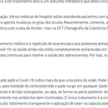
ca. Este tratamento leva a um distúrbio metabólico que afeta inclu
ração. Vários médicos do hospital estão atendendo pacientes com q
pre aponta mudança no grau dos óculos. Recentemente, comenta, a
tina com a tela de Amsler, mas na OCT (Tomografia de Coerência Ó
amento médico e a repetição de exames para que possamos preve
 Covid-19 na saúde ainda não estão completamente esclarecidas e
isas contínuas para manter a saúde dos sobreviventes. Por isso, n
da após a Covid-19 indica mais do que uma piora da visão. Pode s
ho, pela toxidade do corticosteroide e pode surgir em qualquer idad
rata é do tipo subcapsular, ou seja, se forma na parte posterior do
palmente nos ambientes bem iluminados. O único tratamento é a cir
ocular totalmente transparente e aplicação de laser na capsula post