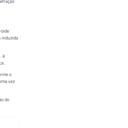
refração
roide
s induzida
m é
ce.
orme o
 uma vez
ão do