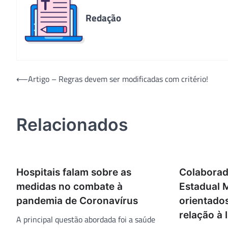
Redação
Navegação
⟵
Artigo – Regras devem ser modificadas com critério!
de
Post
Relacionados
Hospitais falam sobre as
Colaborad
medidas no combate à
Estadual M
pandemia de Coronavírus
orientado
relação à 
A principal questão abordada foi a saúde