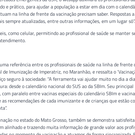
o e prático, para ajudar a população a estar em dia com o calendá
 atuam na linha de frente da vacinação precisam saber. Respostas a
ais sempre atualizadas, entre outras informações, em um lugar só”.
is, como celular, permitindo ao profissional de saúde se manter s
atendimento.
uma referência entre os profissionais de saúde na linha de frente 
l de Imunização de Imperatriz, no Maranhão, e ressalta o ‘Vacina
o seguro à sociedade: “A ferramenta vai ajudar muito no dia a dia
ra: desde o calendário nacional do SUS ao da SBIm. Seu principal
a, com paralelo entre vacinas especiais do calendário SBIm e vacina
e as recomendações de cada imunizante e de crianças que estão c
ta”.
cinação no estado do Mato Grosso, também se demonstra satisfeit
bem alinhado e trazendo muita informação de grande valor aos profi
tadas no momento de vacinação e atuamos de forma sincronizada. 