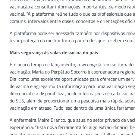
vacinação a consultar informações importantes, de modo rápid
vacinal. “A plataforma reúne tudo o que os profissionais que
comuns, intervalos entre doses, conceitos e orientações ofici
A plataforma pode ser acessada também por dispositivos móve
levar proteção da melhor forma para todos que recebem seu 
Mais segurança às salas de vacina do país
Em pouco tempo de lançamento, o
webapp
já tem se tornado 
vacinação. Maria do Perpétuo Socorro é coordenadora regiona
Dia’ como uma excelente oportunidade para oferecer um serviç
de vacina e agrega muita informação para uma vacinação segu
diferencial é a disponibilização de informações de cada vacin
do SUS, além de proporcionar uma pesquisa mais rápida sobr
vacinação em atraso. Tudo isso dentro de uma única ferramen
A enfermeira Meire Branco, que atua no setor privado de va
experiência: “Esta nova ferramenta foi algo extraordinário, 
que atuam em imunização. Com ela, possíveis falhas são evi