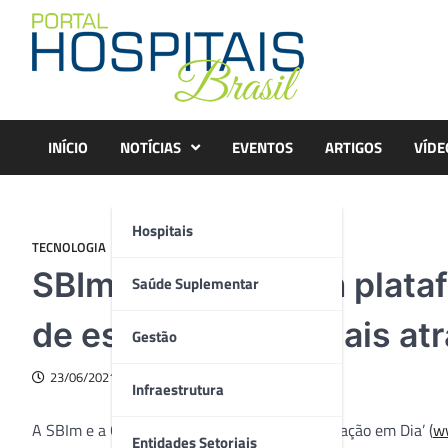
Skip
to
content
INÍCIO
NOTÍCIAS
EVENTOS
ARTIGOS
VÍDE
Hospitais
TECNOLOGIA
SBIm e GSK lançam plataf
Saúde Suplementar
de esquemas vacinais at
Gestão
23/06/2021
Infraestrutura
A SBIm e a GSK lançaram a plataforma ‘Vacinação em Dia’ (
w
Entidades Setoriais