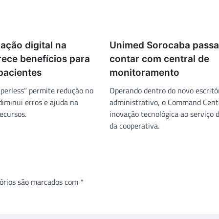
ação digital na
Unimed Sorocaba passa
rece benefícios para
contar com central de
 pacientes
monitoramento
aperless” permite redução no
Operando dentro do novo escritó
diminui erros e ajuda na
administrativo, o Command Cente
ecursos.
inovação tecnológica ao serviço 
da cooperativa.
órios são marcados com
*