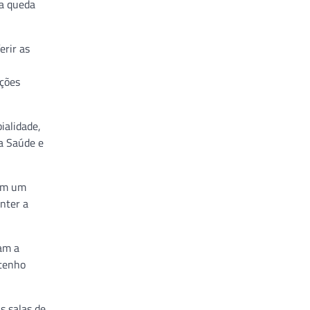
 a queda
erir as
ções
ialidade,
da Saúde e
 em um
nter a
am a
 tenho
as salas de