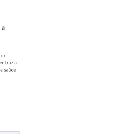
 a
rio
r traz a
de saúde