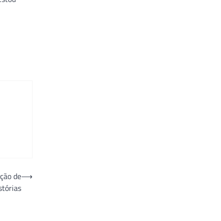
ação de
⟶
stórias