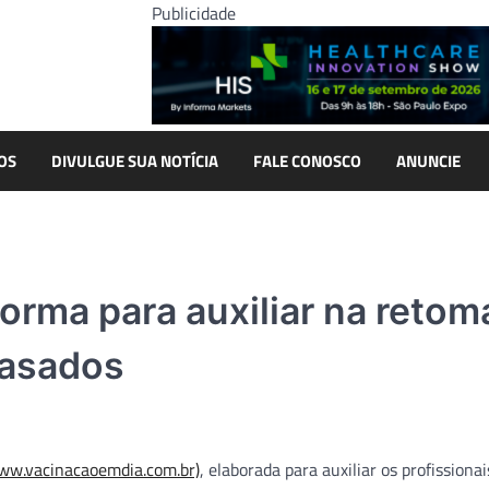
Publicidade
OS
DIVULGUE SUA NOTÍCIA
FALE CONOSCO
ANUNCIE
orma para auxiliar na reto
rasados
ww.vacinacaoemdia.com.br)
, elaborada para auxiliar os profissionai