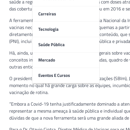
saúde a regularizarem a caderneta de pessoas com doses atras
das coberturas vacinais no Brasil, que começou em 2016 e se
Carreiras
A ferramenta, lançada em comemoração ao Dia Nacional da Imun
vacinas necessárias e orientações sobre os esquemas a partir
Tecnologia
diretamente pelo nome da vacina desejada. O conteúdo, que
(PNI), inclui as vacinas disponíveis nas redes pública e privad
Saúde Pública
Há, ainda, uma seção que reúne informações gerais sobre vac
conceitos importantes, vacinas vivas x atenuadas, quadro de
Mercado
outras entidades.
Eventos E Cursos
O presidente da Sociedade Brasileira de Imunizações (SBIm), 
momento no qual há grande carga sobre as equipes, incumbid
vacinação de rotina.
“Embora a Covid-19 tenha justificadamente dominado a ate
representar a mesma ameaça à saúde pública e individual qu
dúvidas de que a nova ferramenta será uma grande aliada de 
Para o Dr. Otavio Cintra, Diretor Médico de Vacinas para os