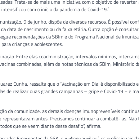
adas. Trata-se de mais uma iniciativa com o objetivo de reverter
1
 intensificou com o início da pandemia de Covid-19.
ização, 9 de junho, dispõe de diversos recursos. É possível conf
 da data de nascimento ou da faixa etária. Outra opção é consultar
 segue recomendações da SBIm e do Programa Nacional de Imuniza
a para crianças e adolescentes.
inação. Entre elas coadministração, intervalos mínimos, intercamb
 vacinas combinadas, além de notas técnicas da SBIm, Ministério 
Juarez Cunha, ressalta que o ‘Vacinação em Dia’ é disponibilizado
as de realizar duas grandes campanhas – gripe e Covid-19 – e ma
nção da comunidade, as demais doenças imunopreveníveis continu
e representavam antes. Precisamos continuar a combatê-las. Não
todos que se veem diante desse desafio”, afirma.
 Mercados Emergentes da GSK, o
webapp
auxiliará os profissionais d