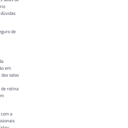
rio
 dúvidas
eguro de
da
ção em
 das salas
 de rotina
om
a com a
ssionais
Estou