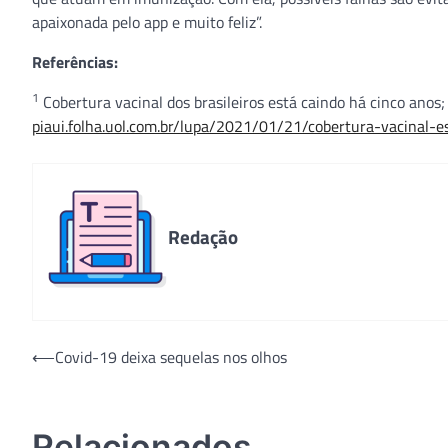
apaixonada pelo app e muito feliz”.
Referências:
1
Cobertura vacinal dos brasileiros está caindo há cinco anos;
piaui.folha.uol.com.br/lupa/2021/01/21/cobertura-vacinal-e
Redação
Navegação
⟵
Covid-19 deixa sequelas nos olhos
de
Post
Relacionados