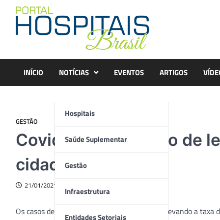
Skip
to
content
INÍCIO
NOTÍCIAS
EVENTOS
ARTIGOS
VÍDE
Hospitais
GESTÃO
Covid-19: Ocupação de l
Saúde Suplementar
cidades de SP
Gestão
21/01/2021
Infraestrutura
Os casos de Covid-19 vêm registrando alta, elevando a taxa d
Entidades Setoriais