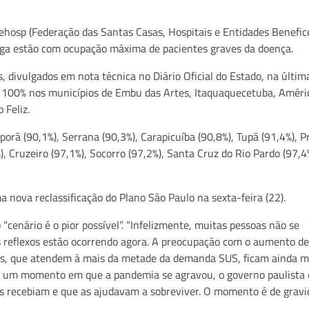
Fehosp (Federação das Santas Casas, Hospitais e Entidades Benefic
anga estão com ocupação máxima de pacientes graves da doença.
 divulgados em nota técnica no Diário Oficial do Estado, na últi
a 100% nos municípios de Embu das Artes, Itaquaquecetuba, Améri
 Feliz.
porã (90,1%), Serrana (90,3%), Carapicuíba (90,8%), Tupã (91,4%), 
), Cruzeiro (97,1%), Socorro (97,2%), Santa Cruz do Rio Pardo (97,4
 nova reclassificação do Plano São Paulo na sexta-feira (22).
“cenário é o pior possível”. “Infelizmente, muitas pessoas não se
s reflexos estão ocorrendo agora. A preocupação com o aumento de
icos, que atendem à mais da metade da demanda SUS, ficam ainda m
m um momento em que a pandemia se agravou, o governo paulista 
ões recebiam e que as ajudavam a sobreviver. O momento é de grav