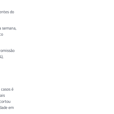
entes do
ma semana,
co
Promissão
%),
 casos é
ais
cortou
idade em