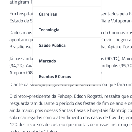
atingiram 100% da capacidade de internações.
Em hospitais filantrópicos, por exemplo, representados pela 
Carreiras
Estado de São Paulo), as Santas Casas de Marília e Votupor
Tecnologia
Dados mais recentes do Centro de Contigência do Coronavírus,
apontam que a taxa de ocupação de leitos UTI Covid chegou 
Saúde Pública
Brasiliense, São Manuel, Artur Nogueira, Itatiba, Apiaí e Porto
Já passando dos 90% estão as cidades de Araras (90,1%), Mairi
Mercado
(94,2%), Avaré (94,3%), Valinhos (95,3%), Fernandópolis (95,7%
Amparo (98,2%) e Presidente Prudente (98,6%).
Eventos E Cursos
Diante da situação, o governo paulista confirmou que fará uma
O diretor-presidente da Fehosp, Edson Rogatti, ressalta que o 
resguardaram durante o período das festas de fim de ano e o
ainda maior, pois nossas Santas Casas e hospitais filantróp
sobrecarregadas com o atendimento dos casos de Covid e, e
12% dos recursos de custeio que muitas de nossas instituiç
todos os sentidos”, falou.