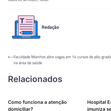
Redação
Navegação
⟵
Faculdade Moinhos abre vagas em 14 cursos de pós-grad
na área da saúde
de
Post
Relacionados
Como funciona a atenção
Hospital E
domiciliar?
imuniza s