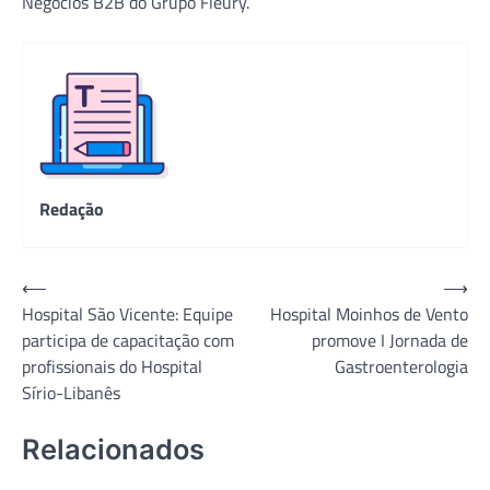
Negócios B2B do Grupo Fleury.
Redação
Navegação
⟵
⟶
Hospital São Vicente: Equipe
Hospital Moinhos de Vento
de
participa de capacitação com
promove I Jornada de
Post
profissionais do Hospital
Gastroenterologia
Sírio-Libanês
Relacionados