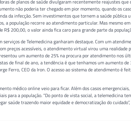
oras de planos de saúde divulgaram recentemente reajustes que
aumento não poderia ter chegado em pior momento, quando os cas
 onda da infecção. Sem investimentos que tornem a saúde pública 
tos, a população recorre ao atendimento particular. Mas mesmo em 
 R$ 200,00, o valor ainda fica caro para grande parte da populaç
am serviços de Telemedicina ganharam destaque. Com um atendim
com preços acessíveis, o atendimento virtual virou uma realidade 
 apresentou um aumento de 25% na procura por atendimento nos úl
estas de final de ano, a tendência é que tenhamos um aumento de
orge Ferro, CEO da Iron. O acesso ao sistema de atendimento é fei
ento médico online veio para ficar. Além dos casos emergenciais,
ais para a população. “Do ponto de vista social, a telemedicina t
gar saúde trazendo maior equidade e democratização do cuidado”, f