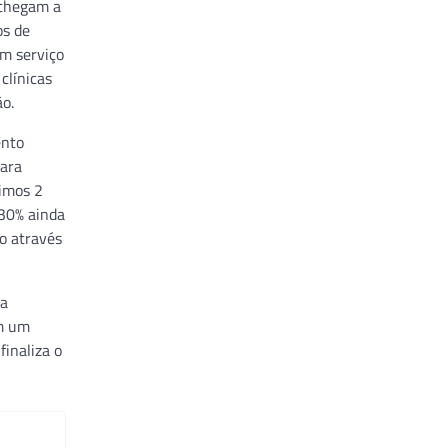
 chegam a
os de
um serviço
clínicas
ão.
ento
para
timos 2
 30% ainda
to através
 a
em um
inaliza o