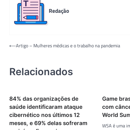
Redação
Navegação
⟵
Artigo – Mulheres médicas e o trabalho na pandemia
de
Post
Relacionados
84% das organizações de
Game brasi
saúde identificaram ataque
com cânce
cibernético nos últimos 12
World Su
meses, e 69% delas sofreram
WSA é uma im