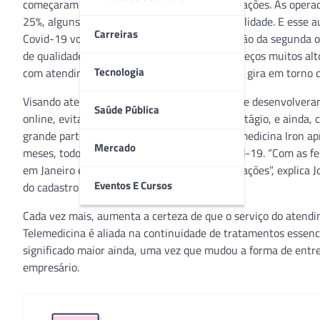
começaram o novo ano com algumas preocupações. As operad
25%, alguns quase dobrando o valor da mensalidade. E esse 
Carreiras
Covid-19 voltaram a subir no país, e notificação da segunda
de qualidade e um privado assistencial com preços muitos al
Tecnologia
com atendimento popular, onde uma consulta gira em torno de
Visando atender esse público, as empresas que desenvolver
Saúde Pública
online, evitando deslocamentos e risco de contágio, e ainda, 
grande parte dos brasileiros. O Grupo de Telemedicina Iron
Mercado
meses, todos relacionados a suspeita de Covid-19. “Com as f
em Janeiro e Fevereiro por conta das aglomerações”, explica J
Eventos E Cursos
do cadastro no site
on.iron.fit
.
Cada vez mais, aumenta a certeza de que o serviço do atendim
Telemedicina é aliada na continuidade de tratamentos essenci
significado maior ainda, uma vez que mudou a forma de entre
empresário.