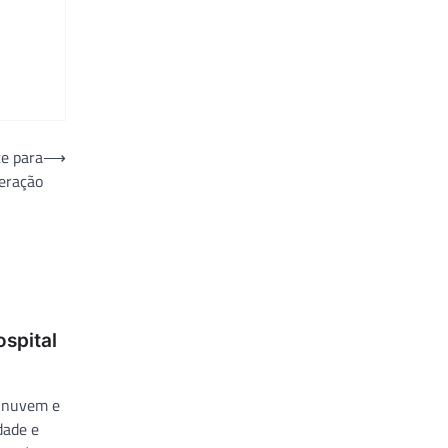
te para
⟶
eração
ospital
m nuvem e
dade e