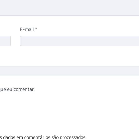
E-mail
*
que eu comentar.
s dados em comentários são processados
.