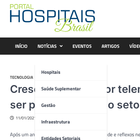
Skip
to
content
INÍCIO
NOTÍCIAS
EVENTOS
ARTIGOS
VÍDE
Hospitais
TECNOLOGIA
Cresce demanda por telem
Saúde Suplementar
ser promissor para o seto
Gestão
11/01/2021
Infraestrutura
Após um ano atípico, com crise na área da saúde e reflexos n
Entidades Setoriais