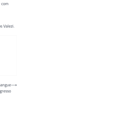
e com
s Valezi.
 sangue
⟶
ngresso