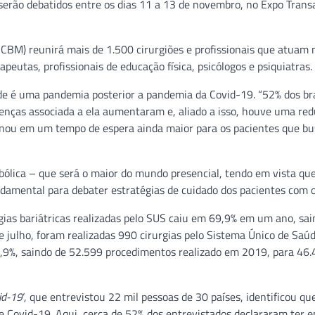
serão debatidos entre os dias 11 a 13 de novembro, no Expo Trans
SBCBM) reunirá mais de 1.500 cirurgiões e profissionais que atuam 
peutas, profissionais de educação física, psicólogos e psiquiatras.
de é uma pandemia posterior a pandemia da Covid-19. “52% dos bra
enças associada a ela aumentaram e, aliado a isso, houve uma re
ionou em um tempo de espera ainda maior para os pacientes que b
tabólica – que será o maior do mundo presencial, tendo em vista qu
damental para debater estratégias de cuidado dos pacientes com 
gias bariátricas realizadas pelo SUS caiu em 69,9% em um ano, sai
julho, foram realizadas 990 cirurgias pelo Sistema Único de Saúd
1,9%, saindo de 52.599 procedimentos realizado em 2019, para 46
id-19
‘, que entrevistou 22 mil pessoas de 30 países, identificou qu
 Covid-19. Aqui, cerca de 52% dos entrevistados declararam ter e