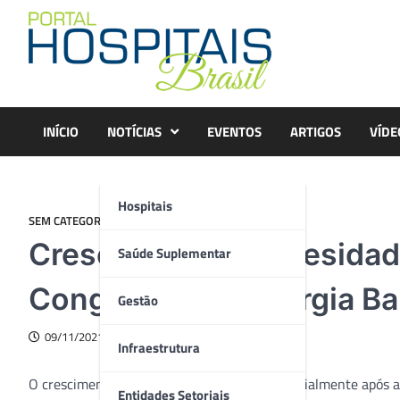
Skip
to
content
INÍCIO
NOTÍCIAS
EVENTOS
ARTIGOS
VÍDE
Hospitais
SEM CATEGORIA
Crescimento da obesidade
Saúde Suplementar
Congresso de Cirurgia Bar
Gestão
09/11/2021
Infraestrutura
O crescimento da obesidade no Brasil – especialmente após 
Entidades Setoriais