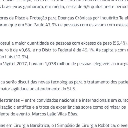
 brasileiros ganharam, em média, cerca de 6,5 quilos neste períod
tores de Risco e Proteção para Doenças Crônicas por Inquérito Telef
ntaram que em São Paulo 47,9% de pessoas com estavam com exces
possui a maior quantidade de pessoas com excesso de peso (55,4%),
neiro é de 49,6%, e no Distrito Federal é de 49,1%. As capitais com
ão Luís (12,9%).
 Vigitel 2017, haviam 1,078 milhão de pessoas elegíveis a cirurgi
ica serão discutidas novas tecnologias para o tratamento dos paci
maior agilidade ao atendimento do SUS.
estrantes – entre convidados nacionais e internacionais em curso
ização científica e a troca de experiências sobre como otimizar os
idente do evento, Marcos Leão Vilas Bôas.
 em Cirurgia Bariátrica; o I Simpósio de Cirurgia Robótica; o ev