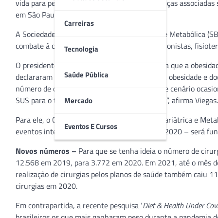
vida para pessoas com excesso de peso e doenças associadas 
em São Paulo (SP).
Carreiras
A Sociedade Brasileira de Cirurgia Bariátrica e Metabólica (
combate à obesidade como nutrólogos, nutricionistas, fisiotera
Tecnologia
O presidente da SBCBM, Fábio Viegas, ressalta que a obesida
Saúde Pública
declararam ter engordado neste último ano. A obesidade e do
número de cirurgias bariátricas em 2020. Este cenário ocas
SUS para o tratamento cirúrgico da obesidade”, afirma Viegas.
Mercado
Para ele, o Congresso Brasileiro de Cirurgia Bariátrica e Me
Eventos E Cursos
eventos internacionais foram cancelados em 2020 – será fun
Novos números –
Para que se tenha ideia o número de cirur
12.568 em 2019, para 3.772 em 2020. Em 2021, até o mês de 
realização de cirurgias pelos planos de saúde também caiu 1
cirurgias em 2020.
Em contrapartida, a recente pesquisa ‘
Diet & Health Under Cov
brasileiros os que mais ganharam peso durante a pandemia de