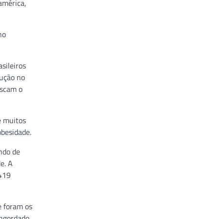
américa,
no
sileiros
dução no
uscam o
e muitos
obesidade.
ndo de
e. A
.419
e foram os
ngordado.