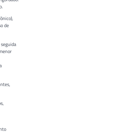
o.
ônico),
so de
 seguida
 menor
a
entes,
s,
ento