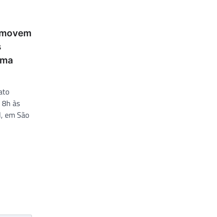
omovem
s
ama
ato
s 8h às
l, em São