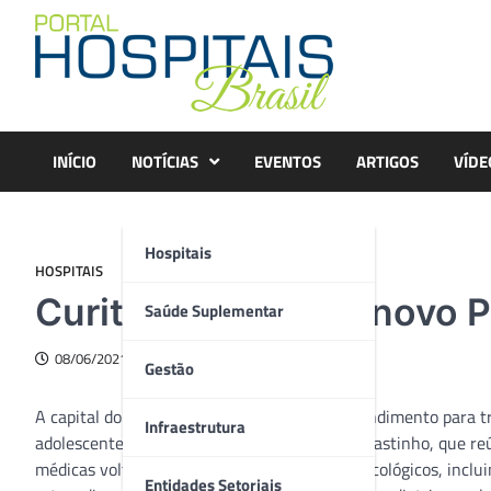
Skip
to
content
INÍCIO
NOTÍCIAS
EVENTOS
ARTIGOS
VÍDE
Hospitais
HOSPITAIS
Curitiba ganha um novo P
Saúde Suplementar
08/06/2021
Gestão
A capital do Paraná tem um novo Pronto Atendimento para tr
Infraestrutura
adolescentes. É o PA pediátrico do Hospital Erastinho, que re
médicas voltadas também a pacientes não oncológicos, inclui
Entidades Setoriais