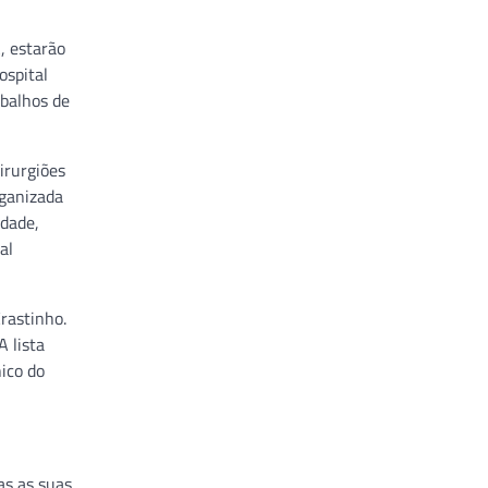
, estarão
ospital
abalhos de
irurgiões
rganizada
idade,
al
rastinho.
 lista
nico do
as as suas