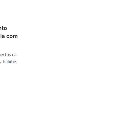
nto
pla com
pectos da
, hábitos