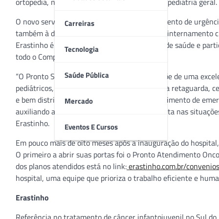
ortopedia, neurocirurgia, cirurgia pediátrica e pediatria geral.
O novo serviço em Curitiba dispõe de atendimento de urgênci
Carreiras
também à disposição dos pequenos pacientes internamento clín
Erastinho é dedicado a pacientes com planos de saúde e parti
Tecnologia
todo o Complexo de Saúde Erasto Gaertner.
Saúde Pública
“O Pronto Socorro do Hospital Erastinho dispõe de uma excel
pediátricos, ortopedistas e neurocirurgiões. Na retaguarda, c
e bem distribuída, é mais uma opção de atendimento de emerg
Mercado
auxiliando a diminuir a espera por uma consulta nas situações
Erastinho.
Eventos E Cursos
Em pouco mais de oito meses após a inauguração do hospital,
O primeiro a abrir suas portas foi o Pronto Atendimento Onco
dos planos atendidos está no link:
erastinho.com.br/convenio
hospital, uma equipe que prioriza o trabalho eficiente e hum
Erastinho
Referência no tratamento de câncer infantojuvenil no Sul do