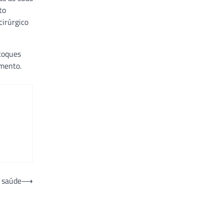
to
cirúrgico
 toques
amento.
à saúde
⟶