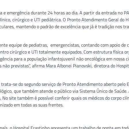
a e emergência durante 24 horas ao dia. A partir da entrada no PA
ico, cirúrgico e UTI pediátrica. O Pronto Atendimento Geral do H
culares, mantendo o padrão de excelência que já é tradição nos tr
ente equipe de pediatras, emergencistas, contando com apoio de c
entro cirúrgico e UTI totalmente equipados. Com estrutura física o
ência para a população infantojuvenil não oncológica em nossa c
 não previstas”, afirma Mara Albonei Pianovski, diretora do Hospit
 trata-se do segundo serviço de Pronto Atendimento aberto pelo E
lógico, que também atende o público via Sistema Único de Saúde. A
s
. No site também é possível conferir quais os médicos do corpo clí
anizado em todas as suas frentes.
 país, o Hospital Erastinho apresenta um trabalho de ponta em tod