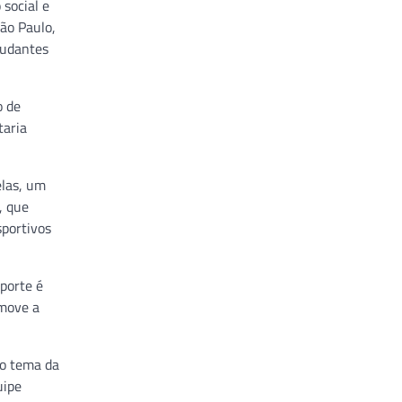
 social e
São Paulo,
tudantes
o de
taria
elas, um
, que
sportivos
sporte é
omove a
mo tema da
uipe