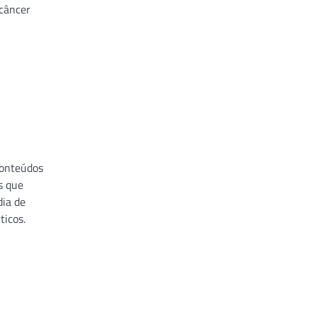
câncer
conteúdos
s que
dia de
ticos.