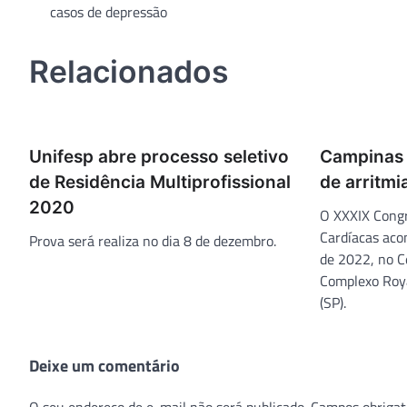
casos de depressão
de
Post
Relacionados
Unifesp abre processo seletivo
Campinas 
de Residência Multiprofissional
de arritmi
2020
O XXXIX Congr
Cardíacas aco
Prova será realiza no dia 8 de dezembro.
de 2022, no C
Complexo Roy
(SP).
Deixe um comentário
O seu endereço de e-mail não será publicado.
Campos obrigat