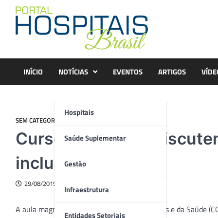
Skip
to
content
INÍCIO
NOTÍCIAS
EVENTOS
ARTIGOS
VÍDE
Hospitais
SEM CATEGORIA
Cursos de saúde discute
Saúde Suplementar
inclusão social
Gestão
29/08/2019
Infraestrutura
A aula magna do Centro de Ciências Biológicas e da Saúde (C
Entidades Setoriais