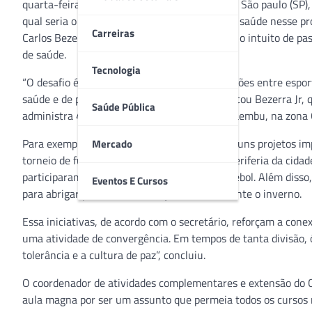
quarta-feira (28), no campus Higienópolis, em São paulo (SP),
qual seria o papel dos profissionais da área da saúde nesse p
Carreiras
Carlos Bezerra Júnior, ministrou palestra com o intuito de p
de saúde.
Tecnologia
“O desafio é a gente conversar sobre as conexões entre espor
saúde e de promoção de inclusão social”, explicou Bezerra Jr
Saúde Pública
administra 48 clubes municipais, como o Pacaembu, na zona Oe
Para exemplificar, o secretário apresentou alguns projetos i
Mercado
torneio de futebol com times dos bairros da periferia da cida
participaram de seletivas para equipes de futebol. Além diss
Eventos E Cursos
para abrigar pessoas em situação de rua durante o inverno.
Essa iniciativas, de acordo com o secretário, reforçam a cone
uma atividade de convergência. Em tempos de tanta divisão, ó
tolerância e a cultura de paz”, concluiu.
O coordenador de atividades complementares e extensão do C
aula magna por ser um assunto que permeia todos os cursos r