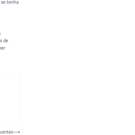
e se tenha
a
s de
ber
evantes
⟶