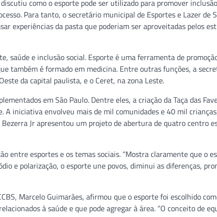
 discutiu como o esporte pode ser utilizado para promover inclusão
rocesso. Para tanto, o secretário municipal de Esportes e Lazer de 
assar experiências da pasta que poderiam ser aproveitadas pelos es
te, saúde e inclusão social. Esporte é uma ferramenta de promoçã
, que também é formado em medicina. Entre outras funções, a secre
ste da capital paulista, e o Ceret, na zona Leste.
mplementados em São Paulo. Dentre eles, a criação da Taça das Fav
de. A iniciativa envolveu mais de mil comunidades e 40 mil crianças
o, Bezerra Jr apresentou um projeto de abertura de quatro centro e
xão entre esportes e os temas sociais. “Mostra claramente que o e
dio e polarização, o esporte une povos, diminui as diferenças, pr
CBS, Marcelo Guimarães, afirmou que o esporte foi escolhido co
elacionados à saúde e que pode agregar à área. “O conceito de eq