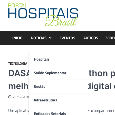
Skip
to
content
INÍCIO
NOTÍCIAS
EVENTOS
ARTIGOS
VÍDE
Hospitais
TECNOLOGIA
DASA realiza hackathon p
Saúde Suplementar
melhorem jornada digital
Gestão
21/12/2018
Infraestrutura
Um aplicativo que possibilita o agendamento e acompanhament
Entidades Setoriais