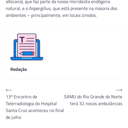
albicans), que faz parte da nossa microbiota endógena
natural, e o Aspergillus, que está presente na maioria dos
ambientes – principalmente, em locais úmidos.
Redação
Navegação
⟵
⟶
13º Encontro de
SAMU do Rio Grande do Norte
de
Telerradiologia do Hospital
terá 32 novas ambulâncias
Post
Santa Cruz aconteceu no final
de julho