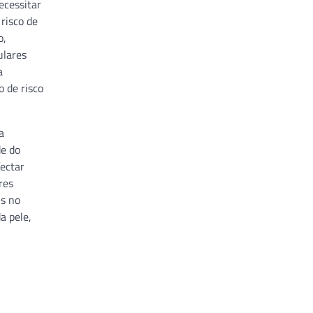
ecessitar
risco de
o,
ulares
a
 de risco
a
de do
fectar
res
is no
a pele,