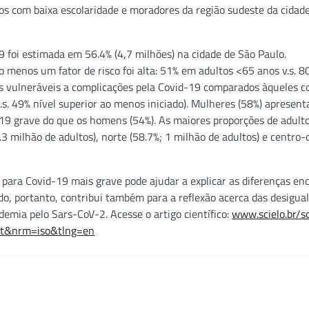
os com baixa escolaridade e moradores da região sudeste da cidad
9 foi estimada em 56.4% (4,7 milhões) na cidade de São Paulo.
 menos um fator de risco foi alta: 51% em adultos <65 anos v.s. 
is vulneráveis a complicações pela Covid-19 comparados àqueles 
.s. 49% nível superior ao menos iniciado). Mulheres (58%) apresen
-19 grave do que os homens (54%). As maiores proporções de adult
3 milhão de adultos), norte (58.7%; 1 milhão de adultos) e centro-
o para Covid-19 mais grave pode ajudar a explicar as diferenças en
do, portanto, contribui também para a reflexão acerca das desigua
emia pelo Sars-CoV-2. Acesse o artigo científico:
www.scielo.br/sc
pt&nrm=iso&tlng=en