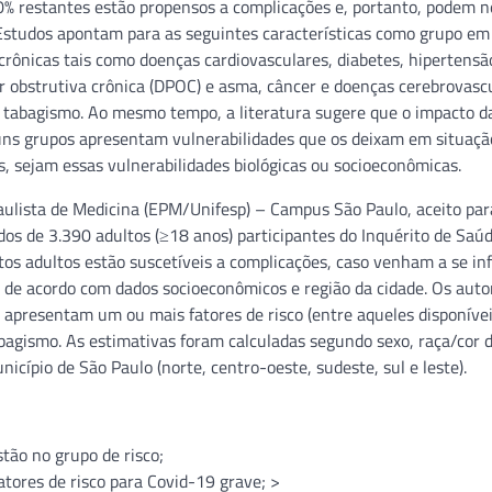
% restantes estão propensos a complicações e, portanto, podem n
. Estudos apontam para as seguintes características como grupo em 
crônicas tais como doenças cardiovasculares, diabetes, hipertensã
r obstrutiva crônica (DPOC) e asma, câncer e doenças cerebrovasc
 e tabagismo. Ao mesmo tempo, a literatura sugere que o impacto d
uns grupos apresentam vulnerabilidades que os deixam em situação
s, sejam essas vulnerabilidades biológicas ou socioeconômicas.
ulista de Medicina (EPM/Unifesp) – Campus São Paulo, aceito par
ados de 3.390 adultos (≥18 anos) participantes do Inquérito de Saú
os adultos estão suscetíveis a complicações, caso venham a se in
ia de acordo com dados socioeconômicos e região da cidade. Os auto
 apresentam um ou mais fatores de risco (entre aqueles disponíve
abagismo. As estimativas foram calculadas segundo sexo, raça/cor d
icípio de São Paulo (norte, centro-oeste, sudeste, sul e leste).
tão no grupo de risco;
ores de risco para Covid-19 grave; >