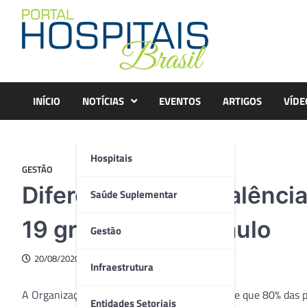
Skip
to
content
INÍCIO
NOTÍCIAS
EVENTOS
ARTIGOS
VÍDE
Hospitais
GESTÃO
Diferenças na prevalência
Saúde Suplementar
19 grave em São Paulo
Gestão
20/08/2020
Infraestrutura
A Organização Mundial da Saúde (OMS) sugere que 80% das p
Entidades Setoriais