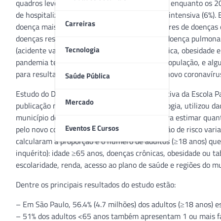
quadros leves ou assintomáticos da Covid-19, enquanto os 20
de hospitalização (14%) ou unidade de terapia intensiva (6%)
Carreiras
doença mais grave: idosos (≥65 anos), portadores de doenças 
doenças respiratórias crônicas em particular doença pulmona
Tecnologia
(acidente vascular cerebral – AVC), renal crônica, obesidade
pandemia tem se dado de forma desigual na população, e alg
para resultados piores frente a infecção pelo novo coronavíru
Saúde Pública
Estudo do Departamento de Medicina Preventiva da Escola Pa
Mercado
publicação na Revista Brasileira de Epidemiologia, utilizou d
município de São Paulo (ISA-Capital 2015) para estimar quant
Eventos E Cursos
pelo novo coronavírus, e como essa distribuição de risco var
calcularam a proporção e o número de adultos (≥18 anos) que
inquérito): idade ≥65 anos, doenças crônicas, obesidade ou t
escolaridade, renda, acesso ao plano de saúde e regiões do mun
Dentre os principais resultados do estudo estão:
– Em São Paulo, 56.4% (4.7 milhões) dos adultos (≥18 anos) es
– 51% dos adultos <65 anos também apresentam 1 ou mais fat