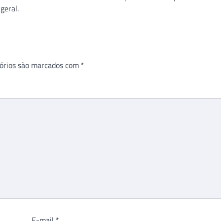
geral.
órios são marcados com
*
E-mail
*