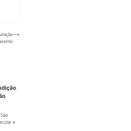
pulação
⟶
arente
ndição
ão
e São
scular e