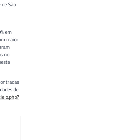
e de São
80% em
com maior
taram
os no
oeste
contradas
ldades de
ielo.php?