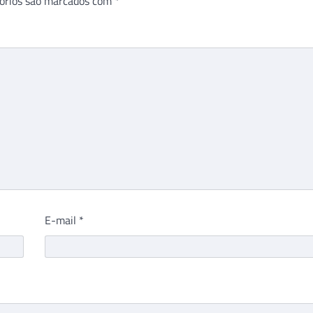
órios são marcados com
*
E-mail
*