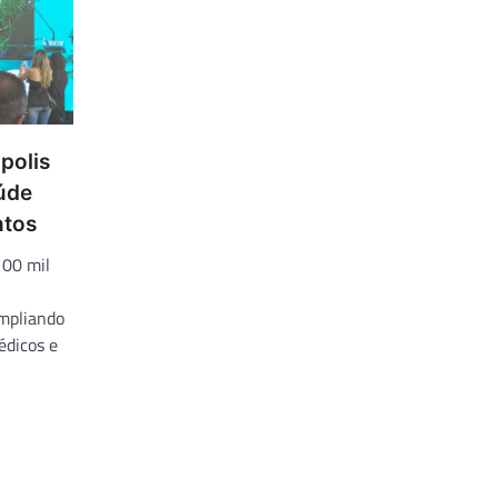
polis
úde
tos
100 mil
mpliando
édicos e