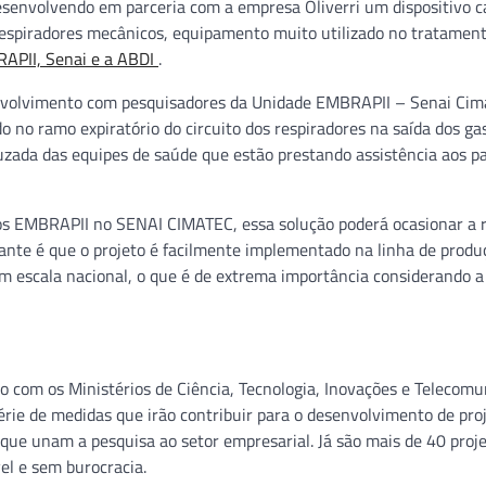
desenvolvendo em parceria com a empresa Oliverri um dispositivo c
m respiradores mecânicos, equipamento muito utilizado no tratamen
RAPII, Senai e a ABDI
.
esenvolvimento com pesquisadores da Unidade EMBRAPII – Senai Cim
do no ramo expiratório do circuito dos respiradores na saída dos ga
ruzada das equipes de saúde que estão prestando assistência aos p
os EMBRAPII no SENAI CIMATEC, essa solução poderá ocasionar a 
nte é que o projeto é facilmente implementado na linha de produ
m escala nacional, o que é de extrema importância considerando a
 com os Ministérios de Ciência, Tecnologia, Inovações e Telecomu
rie de medidas que irão contribuir para o desenvolvimento de pro
 que unam a pesquisa ao setor empresarial. Já são mais de 40 proj
el e sem burocracia.