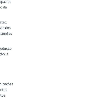
apaz de
to da
atec,
ses dos
acientes
redução
ção, é
nicações
jetos
etos