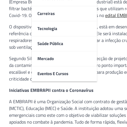
(Empresa Brasileira de Pesquisa e Inovação Industrial) está 
filtrar bactérias e vírus expelidos por pacientes que utiliza
Carreiras
Covid-19. O projeto é um dos dez selecionados no
edital EMB
O dispositivo, de fácil instalação e descartável, está em d
Tecnologia
referência como centro de pesquisa aplicada. Ele será instala
respiradores servindo como barreira para evitar a infecção c
Saúde Pública
sob ventilação mecânica artificial.
Segundo Silmar Nunes, coordenador de prospecção de projet
Mercado
da contaminação no ambiente hospitalar. Outro ponto importa
escalável e com matérias-primas disponíveis para produção e
Eventos E Cursos
criticidade do cenário atual.
Iniciativas EMBRAPII contra o Coronavírus
A EMBRAPII é uma Organização Social com contrato de gestão
(MCTIC), Educação (MEC) e Saúde. A instituição adotou uma sé
emergenciais como este com o objetivo de viabilizar soluções
apoiados no combate à pandemia. Tudo de forma rápida, flexív