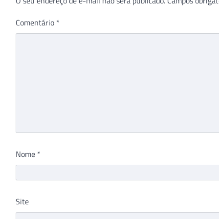
O seu endereço de e-mail não será publicado.
Campos obrigat
Comentário
*
Nome
*
Site