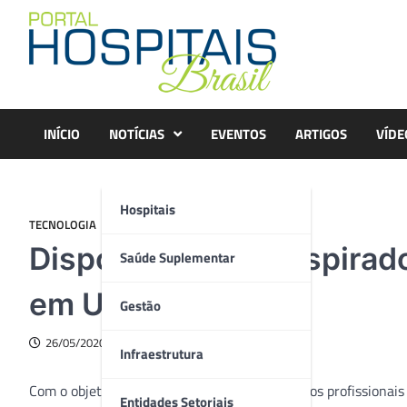
Skip
to
content
INÍCIO
NOTÍCIAS
EVENTOS
ARTIGOS
VÍDE
Hospitais
TECNOLOGIA
Dispositivo para respirad
Saúde Suplementar
em UTIs
Gestão
26/05/2020
Infraestrutura
Com o objetivo de oferecer maior segurança aos profissionais
Entidades Setoriais