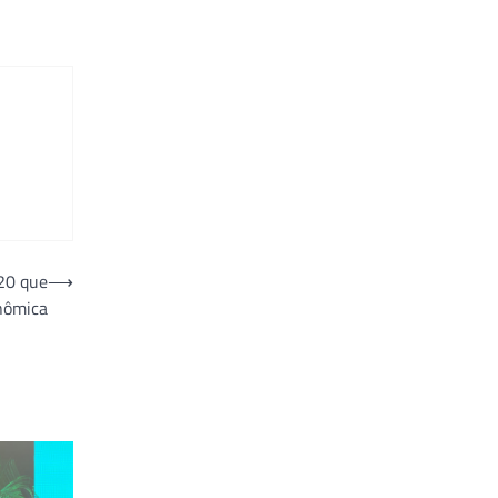
G20 que
⟶
nômica