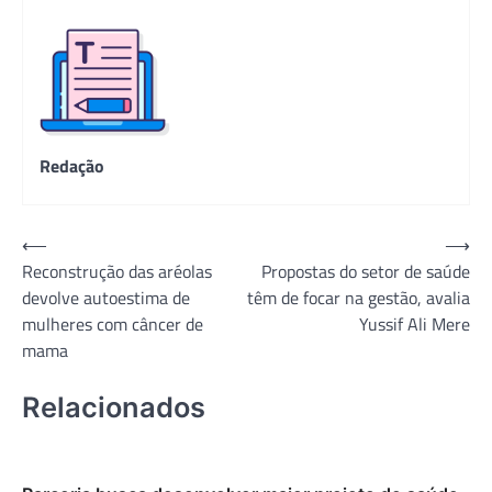
Redação
Navegação
⟵
⟶
Reconstrução das aréolas
Propostas do setor de saúde
de
devolve autoestima de
têm de focar na gestão, avalia
Post
mulheres com câncer de
Yussif Ali Mere
mama
Relacionados