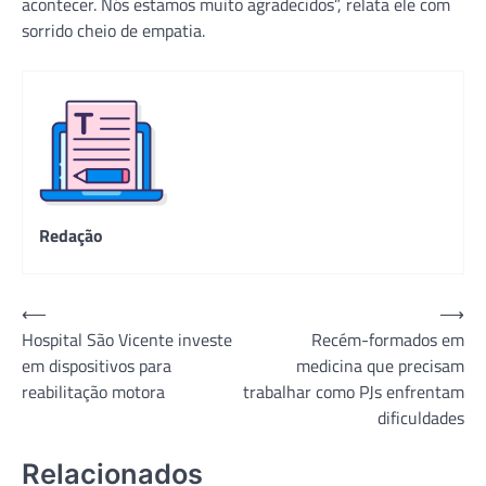
acontecer. Nós estamos muito agradecidos”, relata ele com
sorrido cheio de empatia.
Redação
Navegação
⟵
⟶
Hospital São Vicente investe
Recém-formados em
de
em dispositivos para
medicina que precisam
Post
reabilitação motora
trabalhar como PJs enfrentam
dificuldades
Relacionados