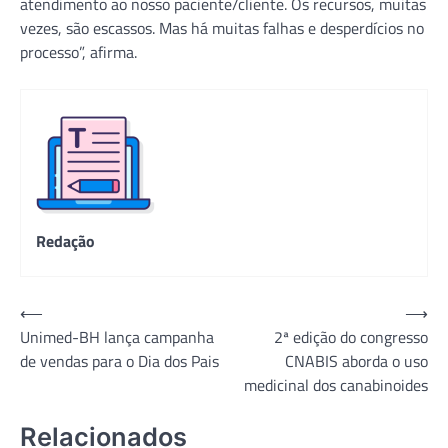
atendimento ao nosso paciente/cliente. Os recursos, muitas
vezes, são escassos. Mas há muitas falhas e desperdícios no
processo”, afirma.
Redação
Navegação
⟵
⟶
Unimed-BH lança campanha
2ª edição do congresso
de
de vendas para o Dia dos Pais
CNABIS aborda o uso
Post
medicinal dos canabinoides
Relacionados