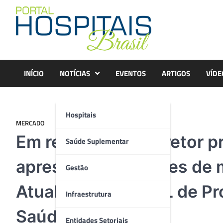
Skip
to
content
INÍCIO
NOTÍCIAS
EVENTOS
ARTIGOS
VÍDE
Hospitais
MERCADO
Em reunião com diretor p
Saúde Suplementar
apresenta sugestões de 
Gestão
Atualização do ROL de P
Infraestrutura
Saúde
Entidades Setoriais