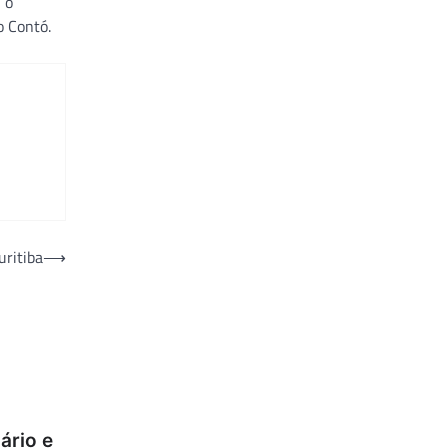
 o
o Contó.
ritiba
⟶
ário e