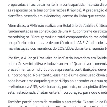
preparadas antecipadamente. Em contrapartida, não são dis
as respostas para tais contrarrazões (tréplica). A preparaçã
científico baseado em evidências, dentro da linha que estabel
Além disso, a ANS não realiza um Relatório de Análise Crític
fundamentadas na construção de um PTC, conforme diretrizes
metodológica. “Para garantir a total compreensão do raciocín
seu próprio autor em vez de um técnico da ANS. Ainda sobre a
manifestação dos membros do COSAÚDE durante a reunião técn
Por fim, a Aliança Brasileira da Indústria Inovadora em Saúd
pode não ser intuitiva e induzir ao erro. “Quando a recomen
procedimento, o indivíduo que apresenta contribuições, deve s
a incorporação. No entanto, essa não é uma conclusão óbvia 
pode haver erro daquele que participa ao entender que sua o
preliminar da ANS, selecionando, portanto, uma opinião dife
estar relacionada diretamente à incorporação, para que o indi
Também participaram da reunião a secretária-Executiva da Pr