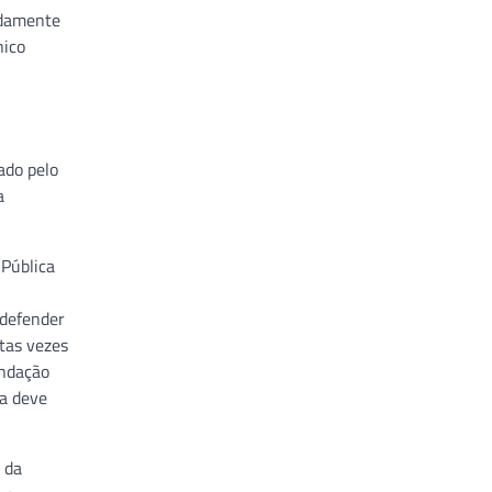
adamente
nico
ado pelo
a
 Pública
 defender
tas vezes
ndação
ta deve
 da