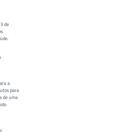
13 de
os
úde.
e
ara a
nutos para
is de uma
ido
er