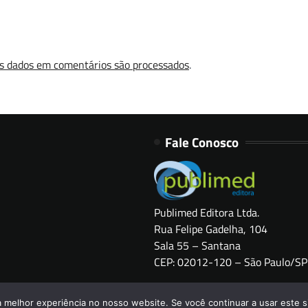
s dados em comentários são processados
.
Fale Conosco
Publimed Editora Ltda.
Rua Felipe Gadelha, 104
Sala 55 – Santana
CEP: 02012-120 – São Paulo/SP
Copyright © 2026
HOSPITAIS BRASIL
a melhor experiência no nosso website. Se você continuar a usar este s