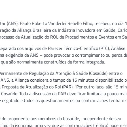
r (ANS), Paulo Roberto Vanderlei Rebello Filho, recebeu, no dia 
tração da Aliança Brasileira da Indústria Inovadora em Saúde, Carl
Processo de Atualização do ROL de Procedimentos e Eventos em Sa
eparado dos arquivos de Parecer Técnico-Científico (PTC), Análise
uma exigência da ANS – pode provocar o corrompimento ou perda d
 que são normalmente construídos de forma integrada.
 Permanente de Regulação da Atenção à Saúde (Cosaúde) entre o
a ANS, a Aliança considera o tempo de 15 minutos disponibilizado p
Proposta de Atualização do Rol (PAR). “Por outro lado, são 15 mi
 Cosaúde. Toda a discussão da PAR deve ficar limitada a pouco ma
e esgotado e todos os questionamentos ou contrarrazões tenham s
ê do proponente aos membros do Cosaúde, independente de seu
ncípio da isonomia, uma vez que as contrarrazões (réplica) podem s