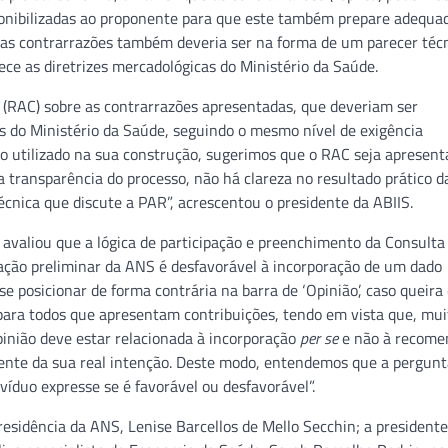
ponibilizadas ao proponente para que este também prepare adequ
o das contrarrazões também deveria ser na forma de um parecer téc
ece as diretrizes mercadológicas do Ministério da Saúde.
a (RAC) sobre as contrarrazões apresentadas, que deveriam ser
 do Ministério da Saúde, seguindo o mesmo nível de exigência
io utilizado na sua construção, sugerimos que o RAC seja apresent
 transparência do processo, não há clareza no resultado prático d
ica que discute a PAR”, acrescentou o presidente da ABIIS.
e avaliou que a lógica de participação e preenchimento da Consulta
dação preliminar da ANS é desfavorável à incorporação de um dado
e posicionar de forma contrária na barra de ‘Opinião’, caso queira
para todos que apresentam contribuições, tendo em vista que, mui
pinião deve estar relacionada à incorporação
per se
e não à recome
rente da sua real intenção. Deste modo, entendemos que a pergun
víduo expresse se é favorável ou desfavorável”.
esidência da ANS, Lenise Barcellos de Mello Secchin; a presidente