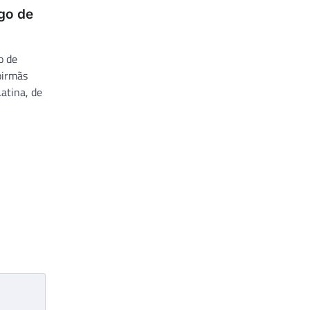
go de
o de
oirmãs
atina, de