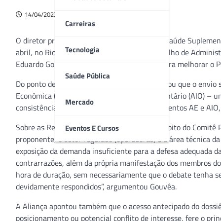
14/04/2023
Carreiras
O diretor presidente da Agência Nacional de Saúde Suplementa
Tecnologia
abril, no Rio de Janeiro, o presidente do Conselho de Adminis
Eduardo Gouvêa, que formalizou propostas para melhorar o 
Saúde Pública
Do ponto de vista da Submissão, a ABIIS alertou que o envio s
Econômica (AE) e Análise de Impacto Orçamentário (AIO) – 
Mercado
consistência de fórmulas e macros dos documentos AE e AIO,
Sobre as Reuniões Técnicas, realizadas no âmbito do Comitê
Eventos E Cursos
proponente, o setor regulado (operadoras) e a área técnica d
exposição da demanda insuficiente para a defesa adequada da 
contrarrazões, além da própria manifestação dos membros do
hora de duração, sem necessariamente que o debate tenha s
devidamente respondidos”, argumentou Gouvêa.
A Aliança apontou também que o acesso antecipado do dossi
posicionamento ou potencial conflito de interesse, fere o pri