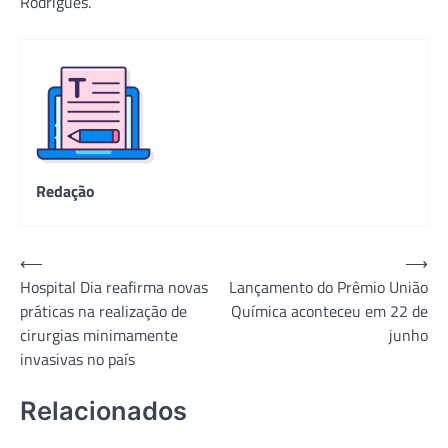
Rodrigues.
Redação
Navegação
⟵
⟶
Hospital Dia reafirma novas
Lançamento do Prêmio União
de
práticas na realização de
Química aconteceu em 22 de
Post
cirurgias minimamente
junho
invasivas no país
Relacionados