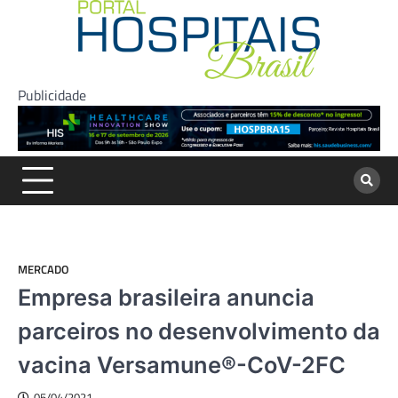
Skip
to
content
Publicidade
MERCADO
Empresa brasileira anuncia
parceiros no desenvolvimento da
vacina Versamune®-CoV-2FC
05/04/2021