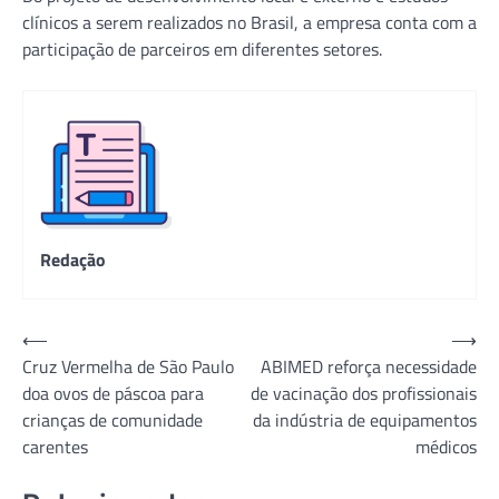
clínicos a serem realizados no Brasil, a empresa conta com a
participação de parceiros em diferentes setores.
Redação
Navegação
⟵
⟶
Cruz Vermelha de São Paulo
ABIMED reforça necessidade
de
doa ovos de páscoa para
de vacinação dos profissionais
Post
crianças de comunidade
da indústria de equipamentos
carentes
médicos