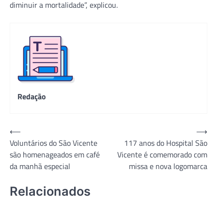
diminuir a mortalidade”, explicou.
Redação
Navegação
⟵
⟶
Voluntários do São Vicente
117 anos do Hospital São
de
são homenageados em café
Vicente é comemorado com
Post
da manhã especial
missa e nova logomarca
Relacionados