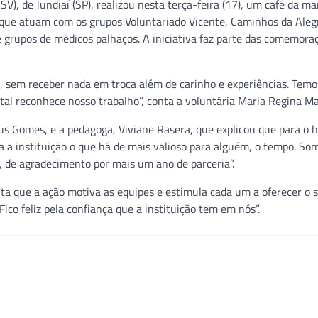
SV), de Jundiaí (SP), realizou nesta terça-feira (17), um café da m
que atuam com os grupos Voluntariado Vicente, Caminhos da Alegr
e grupos de médicos palhaços. A iniciativa faz parte das comemora
o, sem receber nada em troca além de carinho e experiências. Temo
ital reconhece nosso trabalho”, conta a voluntária Maria Regina Ma
 Gomes, e a pedagoga, Viviane Rasera, que explicou que para o h
a a instituição o que há de mais valioso para alguém, o tempo. So
 de agradecimento por mais um ano de parceria”.
nta que a ação motiva as equipes e estimula cada um a oferecer o 
co feliz pela confiança que a instituição tem em nós”.