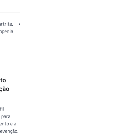
rtrite,
⟶
openia
ito
ação
il
 para
ento e a
revenção.