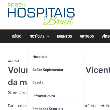
Skip
to
content
INÍCIO
NOTÍCIAS
EVENTOS
ARTIGOS
VÍDE
Hospitais
GESTÃO
Voluntários do São Vice
Saúde Suplementar
da manhã especial
Gestão
18/12/2019
Infraestrutura
Para comemorar o sucesso dos trabalhos voluntários e retribu
Entidades Setoriais