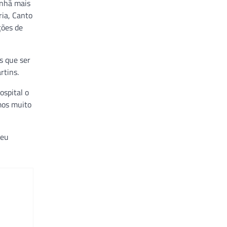
anhã mais
ia, Canto
ções de
s que ser
rtins.
ospital o
mos muito
seu