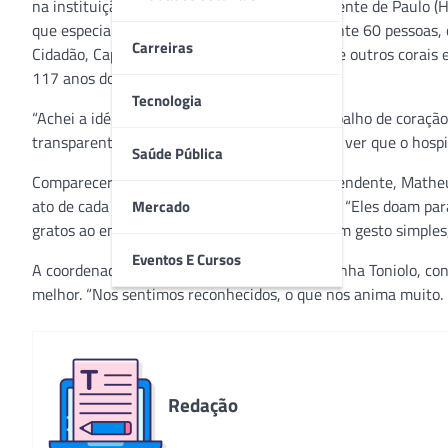
na instituição, o Hospital de Caridade São Vicente de Paulo (H
que especial. O evento reuniu aproximadamente 60 pessoas, 
Carreiras
Cidadão, Capelania, Ong Amigos pela Fé, entre outros corais 
117 anos do HSV.
Tecnologia
“Achei a idéia sensacional. Nós fazemos o trabalho de coraçã
transparentes e para nós é muito gratificante ver que o hosp
Saúde Pública
Compareceram à confraternização o superintendente, Matheus
ato de cada voluntário é visto com admiração. “Eles doam par
Mercado
gratos ao empenho de cada um. Esse café é um gesto simples,
Eventos E Cursos
A coordenadora do Voluntariado Vicente, Cyzinha Toniolo, co
melhor. “Nos sentimos reconhecidos, o que nos anima muito. Fi
Redação