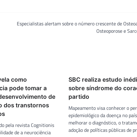
Especialistas alertam sobre o número crescente de Osteoa
Osteoporose e Sarc
vela como
SBC realiza estudo inéd
cia pode tomar a
sobre síndrome do cor
 desenvolvimento de
partido
o dos transtornos
Mapeamento visa conhecer o perf
os
epidemiológico da doença no país
melhorar o diagnóstico, o tratam
do pela revista Cognitionis
adoção de políticas públicas de p
ilidade de a neurociência