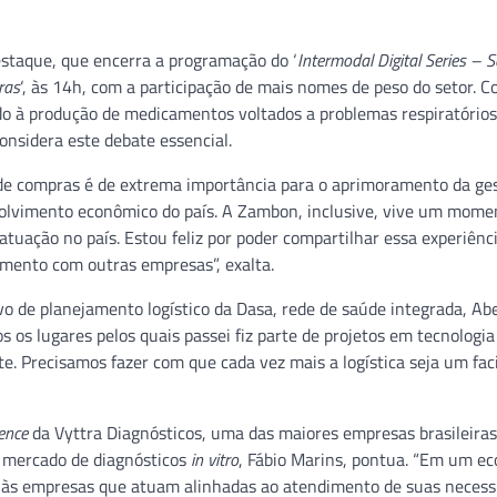
staque, que encerra a programação do ‘
Intermodal Digital Series – 
ras
‘, às 14h, com a participação de mais nomes de peso do setor. 
ado à produção de medicamentos voltados a problemas respiratórios
considera este debate essencial.
 de compras é de extrema importância para o aprimoramento da ge
olvimento econômico do país. A Zambon, inclusive, vive um mome
atuação no país. Estou feliz por poder compartilhar essa experiênc
imento com outras empresas”, exalta.
 de planejamento logístico da Dasa, rede de saúde integrada, Abe
os os lugares pelos quais passei fiz parte de projetos em tecnologia
e. Precisamos fazer com que cada vez mais a logística seja um faci
ence
da Vyttra Diagnósticos, uma das maiores empresas brasileiras
o mercado de diagnósticos
in vitro
, Fábio Marins, pontua. “Em um e
s às empresas que atuam alinhadas ao atendimento de suas necess