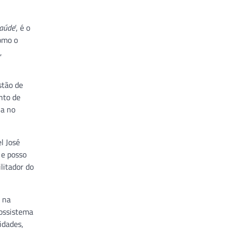
Saúde
‘, é o
Como o
,
stão de
nto de
ia no
l José
 e posso
litador do
 na
cossistema
idades,