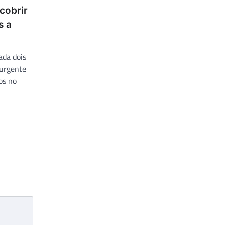
cobrir
s a
ada dois
 urgente
os no