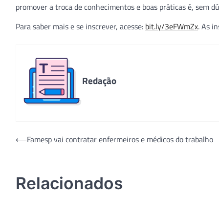
promover a troca de conhecimentos e boas práticas é, sem dúv
Para saber mais e se inscrever, acesse:
bit.ly/3eFWmZx
. As i
Redação
Navegação
⟵
Famesp vai contratar enfermeiros e médicos do trabalho
de
Post
Relacionados