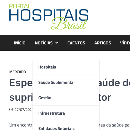
Skip
to
content
INÍCIO
NOTÍCIAS
EVENTOS
ARTIGOS
VÍDE
Hospitais
MERCADO
Especialistas em saúde d
Saúde Suplementar
suprimentos do setor
Gestão
27/07/2021
Infraestrutura
Um encontro exclusivo com especialistas da área da saúde par
Entidades Setoriais