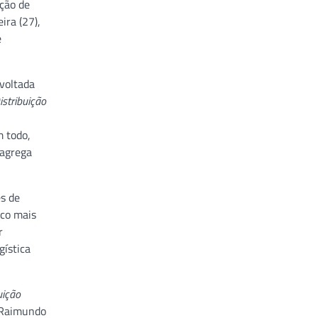
ição de
ira (27),
e
 voltada
istribuição
m todo,
 agrega
es de
ico mais
r
gística
uição
, Raimundo