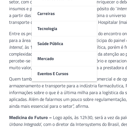
setor, com conteúdos de alta qualidade para enriquecer o deba
insumos e produtos do segmento. Este é o propósito do ‘
Inter
Carreiras
a partir das 10h – em uma iniciativa que combina o universo d
transporte de cargas e comércio exterior) e da Hospitalar (ma
Tecnologia
Entre os profissionais do setor que participam do encontro on
para a área da saúde, André Iaconelli, que participa do painel
Saúde Pública
Interna
‘, às 10h. “A última milha em saúde é crítica, porém
complexidades enfrentadas na linha de frente da atenção ao 
Mercado
percebe-se que, de um ponto de vista regulatório e operacion
muito valor, tanto para o paciente quanto para a prestadora d
Eventos E Cursos
Quem também está neste painel é o diretor comercial e de op
armazenamento e transporte para a indústria farmacêutica, Ri
informações sobre o que é a última milha para a logística da 
aplicadas. Além de falarmos um pouco sobre regulamentação, c
ainda mais essencial para o setor”, afirma.
Medicina do Futuro –
Logo após, às 12h30, será a vez da pal
Urbana Integrada
‘, com o diretor da Intersystems do Brasil, 