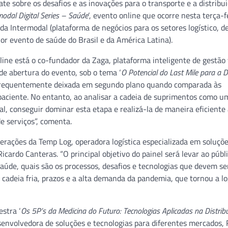
te sobre os desafios e as inovações para o transporte e a distribu
modal Digital Series – Saúde
‘, evento online que ocorre nesta terça-fe
a Intermodal (plataforma de negócios para os setores logístico, d
ior evento de saúde do Brasil e da América Latina).
line está o co-fundador da Zaga, plataforma inteligente de gestão
 de abertura do evento, sob o tema ‘
O Potencial do Last Mile para a D
 é frequentemente deixada em segundo plano quando comparada às
paciente. No entanto, ao analisar a cadeia de suprimentos como u
al, conseguir dominar esta etapa e realizá-la de maneira eficiente
e serviços”, comenta.
erações da Temp Log, operadora logística especializada em soluçõ
cardo Canteras. “O principal objetivo do painel será levar ao públ
saúde, quais são os processos, desafios e tecnologias que devem se
adeia fria, prazos e a alta demanda da pandemia, que tornou a lo
estra ‘
Os 5P’s da Medicina do Futuro: Tecnologias Aplicadas na Distrib
desenvolvedora de soluções e tecnologias para diferentes mercados