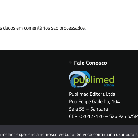
s dados em comentários são processados
.
Fale Conosco
Publimed Editora Ltda.
Rua Felipe Gadelha, 104
Sala 55 – Santana
CEP: 02012-120 – São Paulo/SP
Copyright © 2026
HOSPITAIS BRASIL
a melhor experiência no nosso website. Se você continuar a usar este s