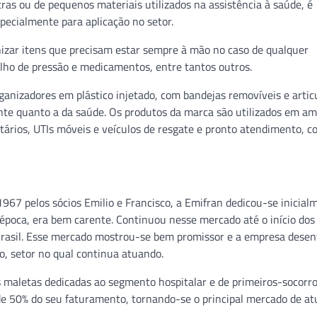
s ou de pequenos materiais utilizados na assistência à saúde, é
ecialmente para aplicação no setor.
zar itens que precisam estar sempre à mão no caso de qualquer
elho de pressão e medicamentos, entre tantos outros.
ganizadores em plástico injetado, com bandejas removíveis e artic
nte quanto a da saúde. Os produtos da marca são utilizados em a
ntários, UTIs móveis e veículos de resgate e pronto atendimento, c
67 pelos sócios Emilio e Francisco, a Emifran dedicou-se inicial
época, era bem carente. Continuou nesse mercado até o início dos
 Brasil. Esse mercado mostrou-se bem promissor e a empresa dese
o, setor no qual continua atuando.
s maletas dedicadas ao segmento hospitalar e de primeiros-socorro
e 50% do seu faturamento, tornando-se o principal mercado de at