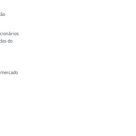
tão
cionários
adas do
o mercado