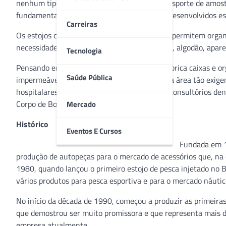
nenhum tipo de contaminação durante o transporte de amostra
fundamental contar com maletas ou estojos desenvolvidos esp
Carreiras
Os estojos com camadas e divisórias também permitem organi
necessidade, como tesoura, luva, esparadrapo, algodão, apar
Tecnologia
Pensando em todo esse cuidado, a Emifran fabrica caixas e or
Saúde Pública
impermeáveis e com vedação, ideais para uma área tão exige
hospitalares, ambulatórios, postos de saúde, consultórios de
Corpo de Bombeiros e o SAMU.
Mercado
Histórico
Eventos E Cursos
Fundada em 19
produção de autopeças para o mercado de acessórios que, na 
1980, quando lançou o primeiro estojo de pesca injetado no
vários produtos para pesca esportiva e para o mercado náutic
No início da década de 1990, começou a produzir as primeira
que demostrou ser muito promissora e que representa mais d
empresa atualmente.