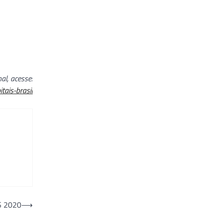
al, acesse:
tais-brasil
IS 2020
⟶