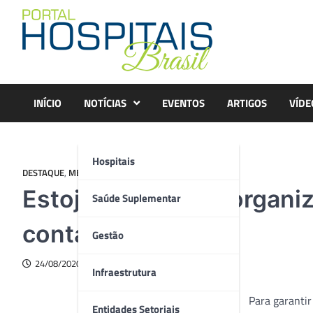
Skip
to
content
INÍCIO
NOTÍCIAS
EVENTOS
ARTIGOS
VÍDE
Hospitais
DESTAQUE
,
MERCADO
Estojos e maletas organi
Saúde Suplementar
contaminações
Gestão
24/08/2020
Infraestrutura
Para garantir
Entidades Setoriais