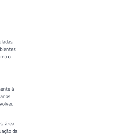
uladas,
mbientes
omo o
mente à
 anos
nvolveu
s, área
uação da