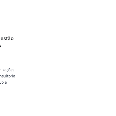
gestão
s
anizações
nsultoria
vo e