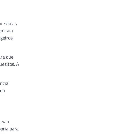
ar são as
em sua
geiros,
ara que
uesitos. A
ência
 do
e São
ópria para