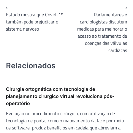
Navegação
⟵
⟶
Estudo mostra que Covid-19
Parlamentares e
de
também pode prejudicar o
cardiologistas discutem
Post
sistema nervoso
medidas para melhorar o
acesso ao tratamento de
doenças das válvulas
cardíacas
Relacionados
Cirurgia ortognática com tecnologia de
planejamento cirúrgico virtual revoluciona pós-
operatório
Evolução no procedimento cirúrgico, com utilização de
tecnologia de ponta, como o mapeamento da face por meio
de software, produz benefícios em cadeia que abreviam a